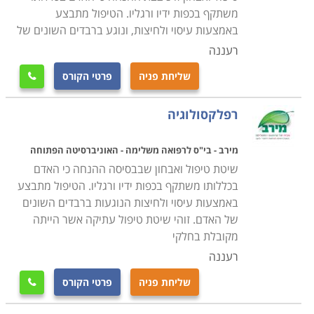
בכף היד, שילוב טיפול אלטרנטיבי עם טיפול קונבנציונאלי,
משתקף בכפות ידיו ורגליו. הטיפול מתבצע
בניית תוכנית טיפולית, אבחון על ידי התבוננות בכף הרגל
באמצעות עיסוי ולחיצות, ונוגע ברבדים השונים של
ועוד. ההתמחויות הקיימות בתחום זה כוללות: רפלקסולוגיה
רעננה
לילדים, לנשים הרות, לגיל השלישי, כטיפול בבעיות נשימה
שליחת פניה
פרטי הקורס

ועיכול וכן הלאה.
רפלקסולוגיה
מירב - בי"ס לרפואה משלימה - האוניברסיטה הפתוחה
שיטת טיפול ואבחון שבבסיסה ההנחה כי האדם
בכללותו משתקף בכפות ידיו ורגליו. הטיפול מתבצע
באמצעות עיסוי ולחיצות הנוגעות ברבדים השונים
של האדם. זוהי שיטת טיפול עתיקה אשר הייתה
מקובלת בחלקי
רעננה
שליחת פניה
פרטי הקורס
