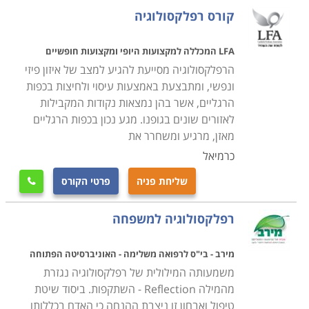
בנושא. קהל יעד זה מורכב בדרך כלל ממטפלים
קורס רפלקסולוגיה
אלטרנטיביים או קונבנציונאליים שמבקשים להגדיל את
ארגז הכלים המקצועי שלהם ולצרף שיטות טיפול נוספות
LFA המכללה למקצועות היופי ומקצועות חופשיים
שאותן יוכלו להציע למטופלים שלהם (תומכות לידה, מטפלים
הרפלקסולוגיה מסייעת להגיע למצב של איזון פיזי
בדיקור, רופאים ואחיות ועוד), וכן מתעניינים המבקשים
ונפשי, ומתבצעת באמצעות עיסוי ולחיצות בכפות
הרגליים, אשר בהן נמצאות נקודות המקבילות
ללמוד את הנושא לצורך הסבת מקצוע או העשרה אישית.
לאזורים שונים בגופנו. מגע נכון בכפות הרגליים
מאזן, מרגיע ומשחרר את
קורסים אלו מתקיימים במתכונות שונות, החל ממסלולי לימוד
כרמיאל
בסיסיים על פני שנה אחת, דרך מסלולים דו שנתיים וכלה
בקורסים מעמיקים בתחום זה הנמשכים מספר שנים. בין
שליחת פניה
פרטי הקורס

התכנים הנלמדים בלימודי רפלקסולוגיה ניתן למצוא קורסים
רפלקסולוגיה למשפחה
כלליים העוסקים בגוף האדם כגון אנטומיה, פיזיולוגיה,
פתולוגיה, פרמקולוגיה, בדיקות מעבדה, עזרה ראשונה,
מירב - בי"ס לרפואה משלימה - האוניברסיטה הפתוחה
בדיקות קונבנציונאליות ועוד. מעבר לנושאים אלו לומדים
משמעותה המילולית של רפלקסולוגיה נגזרת
המשתתפים פרקים נרחבים ברפלקסולוגיה, ביניהם:
מהמילה Reflection - השתקפות. ביסוד שיטת
היסטוריה של התחום, טכניקות טיפול, מפת כף הרגל, טיפול
טיפול ואבחון זו ניצבת ההנחה כי האדם בכללותו