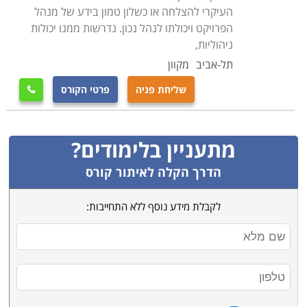
את המהלכים לתנאי השטח שהשתנו.
העיקרי להצלחה או כשלון טמון בידע של מנהל
סגירה
– השלב האחרון והמסכם, בו נקשרים כל הקצוות,
הפרויקט ויכולתו לנהל נכון. נדרשות ממנו יכולות
ניהוליות,
סיום הפרוייקט הלכה למעשה, כולל סיכום כל התשלומים
תל-אביב
מקוון
הסופיים והחוזים המשפטיים הכרוכים בכך.
שליחת פניה
פרטי הקורס

מתכונת הלימודים
הקורסים הבסיסיים בלימודי ניהול פרויקטים אורכים בין
ארבעים למאה שעות לימוד, תלוי במוסד הלימוד, רמת
מתעניין בלימודים?
ההעמקה המוצעת, וכמות התרגולים המתבצעת בהם.
הדרך הקלה לאיתור קורס
חורגים ממתכונת זו הם לימודי ניהול פרוייקטים בבניה, אשר
אורכים לרוב מאתיים שעות.
לקבלת מידע נוסף ללא התחייבות:
בדרך כלל אין תנאי קבלה מיוחדים מלבד מיומנות מחשב
בסיסית והשכלה תיכונית. יוצאי דופן הם הלימודים להסמכת
ה-
PMP
, אשר דרישות הסף שלהם תובעות מספר שנות
ותק בתחום ותואר אקדמי. הלימודים כוללים נושאים כמו