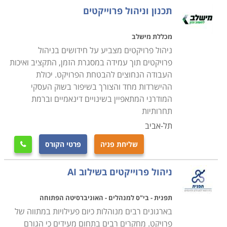
והערכת סיכונים, איפיון בקרת האיכות, קביעת נהלי עבודה
תכנון וניהול פרוייקטים
ייעודיים ותקשורת בין כל העושים במלאכה. במהלך שלב זה
גם נחתמים החוזים הרלוונטיים ומתאפשרת תחילת העבודה
מכללת מישלב
המעשית בשטח.
ניהול פרויקטים מצביע על חידושים בניהול
ביצוע – שלב המתרחש החל מהתכנון וכלה בסיום הפרוייקט,
פרויקטים תוך עמידה במסגרת הזמן, התקציב ואיכות
העבודה הנחוצים להבטחת הפרויקט. יכולת
ובו נבראים בפועל תוצרי הפרוייקט המבוקשים. זהו כמובן
ההישרדות מחד והצורך בשיפור בשוק העסקי
החלק המעשי והיקר ביותר, בו מופעלים החוזים שנחתמו,
המודרני המתאפיין בשינויים דינאמיים וברמת
ומושקעים רוב הכספים שתוכננו למטרה ובהתאם לתכנית
תחרותיות
העבודה. תוך כדי הפעילות מתבצעת בקרת פעילות ואיכות
תל-אביב
תוצר על מנת לעמוד ביעדים שנקבעו.
שליחת פניה
פרטי הקורס

בקרה
– במהלך הביצוע חובה לוודא באופן שוטף את מימוש
היעדים המתוכננים ברמת המימוש בשטח, ניצול שלל
ניהול פרוייקטים בשילוב AI
המשאבים שהוקצו לכל מטרה, לוחות הזמנים, איכות התוצר,
וגם פיקוח על ביצועם בפועל של החוזים שנחתמו עם גורמי
תפנית - בי"ס למנהלים - האוניברסיטה הפתוחה
משנה. אם חלה סטייה כלשהי ביחס לתכנון הראשוני,
בארגונים רבים מנוהלות כיום פעילויות במתווה של
מתבצעת בחינה מחדש של הנתונים בפועל כדי להתאים
פרויקט. מחקרים רבים בתחום מעידים כי הגורם