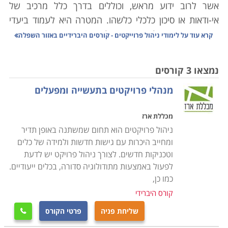
אשר לרוב ידוע מראש, וכוללים בדרך כלל מרכיב של
אי-ודאות או סיכון כלכלי כלשהו. המטרה היא לעמוד ביעדי
הפרוייקט הנדון, לסיים אותו בלוח הזמנים המתוכנן, ביעדי
קרא עוד על
לימודי ניהול פרוייקטים - קורסים היברידיים באזור השפלה
האיכות המתוכננים, בתקציב המיועד וכמובן לשביעות רצון
היזם והלקוח המיועד.
נמצאו 3 קורסים
מנהלי פרויקטים בתעשייה ומפעלים
הפרויקטים מחולקים לרוב לכמה שלבים
יזום
- הגדרת הרעיון המוביל, המטרות והמניעים. בנקודה זו
מכללת ארז
מתגבשות הכוונות הכלליות כמו הצרכים שיש למלא, היעדים,
ניהול פרויקטים הוא תחום שמשתנה באופן תדיר
הלקוחות, בעלי העניין, ומי יהיו אלו שיבצעו את הפרוייקט
ומחייב היכרות עם גישות חדשות ולמידה של כלים
בפועל. במהלך שלב זה מגובש מסמך תכולה ראשוני, וגם
וטכניקות חדשים. לצורך ניהול פרויקט יש לדעת
מתמנה מנהל פרוייקט.
לפעול באמצעות מתודולוגיה סדורה, בכלים ייעודיים.
תכנון
-שלב קריטי שתחילתו חופפת לזו של היזום, וסיומו יגיע
כמו כן,
רק לקראת סיום הפרוייקט. במהלכו נבנות תכניות עבודה
קורס היברידי
לכל יסוד פעילות כמו הגדרת לוחות זמנים ותקצוב עלויות
שליחת פניה
פרטי הקורס

ורכש, כוח אדם, בניית צוות עבודה וחלוקת אחריות בו, ניהול