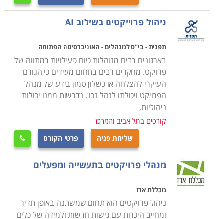
והערכת סיכונים, איפיון בקרת האיכות, קביעת נהלי עבודה
ייעודיים ותקשורת בין כל העושים במלאכה. במהלך שלב זה
ניהול פרוייקטים בשילוב AI
גם נחתמים החוזים הרלוונטיים ומתאפשרת תחילת העבודה
המעשית בשטח.
תפנית - בי"ס למנהלים - האוניברסיטה הפתוחה
ביצוע – שלב המתרחש החל מהתכנון וכלה בסיום הפרוייקט,
בארגונים רבים מנוהלות כיום פעילויות במתווה של
פרויקט. מחקרים רבים בתחום מעידים כי הגורם
ובו נבראים בפועל תוצרי הפרוייקט המבוקשים. זהו כמובן
העיקרי להצלחה או כשלון טמון בידע של מנהל
החלק המעשי והיקר ביותר, בו מופעלים החוזים שנחתמו,
הפרויקט ויכולתו לנהל נכון. נדרשות ממנו יכולות
ומושקעים רוב הכספים שתוכננו למטרה ובהתאם לתכנית
ניהוליות,
העבודה. תוך כדי הפעילות מתבצעת בקרת פעילות ואיכות
קורסים בתל אביב והמרכז
תוצר על מנת לעמוד ביעדים שנקבעו.
שליחת פניה
פרטי הקורס

בקרה
– במהלך הביצוע חובה לוודא באופן שוטף את מימוש
היעדים המתוכננים ברמת המימוש בשטח, ניצול שלל
מנהלי פרויקטים בתעשייה ומפעלים
המשאבים שהוקצו לכל מטרה, לוחות הזמנים, איכות התוצר,
וגם פיקוח על ביצועם בפועל של החוזים שנחתמו עם גורמי
מכללת ארז
משנה. אם חלה סטייה כלשהי ביחס לתכנון הראשוני,
ניהול פרויקטים הוא תחום שמשתנה באופן תדיר
מתבצעת בחינה מחדש של הנתונים בפועל כדי להתאים
ומחייב היכרות עם גישות חדשות ולמידה של כלים