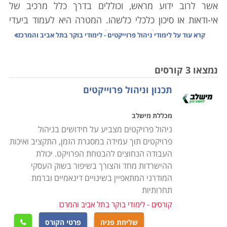
אשר לרוב ידוע מראש, וכוללים בדרך כלל מרכיב של
אי-ודאות או סיכון כלכלי כלשהו. המטרה היא לעמוד ביעדי
הפרוייקט הנדון, לסיים אותו בלוח הזמנים המתוכנן, ביעדי
קרא עוד על
לימודי ניהול פרוייקטים - לימודי בוקר בתל אביב והמרכז
האיכות המתוכננים, בתקציב המיועד וכמובן לשביעות רצון
היזם והלקוח המיועד.
נמצאו 3 קורסים
תכנון וניהול פרוייקטים
הפרויקטים מחולקים לרוב לכמה שלבים
יזום
- הגדרת הרעיון המוביל, המטרות והמניעים. בנקודה זו
מכללת מישלב
מתגבשות הכוונות הכלליות כמו הצרכים שיש למלא, היעדים,
ניהול פרויקטים מצביע על חידושים בניהול
הלקוחות, בעלי העניין, ומי יהיו אלו שיבצעו את הפרוייקט
פרויקטים תוך עמידה במסגרת הזמן, התקציב ואיכות
בפועל. במהלך שלב זה מגובש מסמך תכולה ראשוני, וגם
העבודה הנחוצים להבטחת הפרויקט. יכולת
מתמנה מנהל פרוייקט.
ההישרדות מחד והצורך בשיפור בשוק העסקי
תכנון
-שלב קריטי שתחילתו חופפת לזו של היזום, וסיומו יגיע
המודרני המתאפיין בשינויים דינאמיים וברמת
רק לקראת סיום הפרוייקט. במהלכו נבנות תכניות עבודה
תחרותיות
לכל יסוד פעילות כמו הגדרת לוחות זמנים ותקצוב עלויות
קורסים - לימודי בוקר בתל אביב והמרכז
ורכש, כוח אדם, בניית צוות עבודה וחלוקת אחריות בו, ניהול
שליחת פניה
פרטי הקורס
