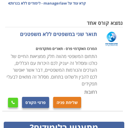
חוקים מתחומים שונים: חוקי עבודה, דיני חוזים, הטרדה
קרא עוד על
managerlaw - לימודים ללא בגרות
מינית במקום העבודה, חוקים פיננסיים (כגון אלה הנוגעים
לפעילות הרשות לניירות ערך) ועוד.
נמצא קורס אחד
תואר שני במשפטים ללא משפטנים
מה לומדים?
המרכז האקדמי פרס - תארים מתקדמים
התחום המשפטי מהווה חלק ממציאות החיים של
ההכשרות המשפטיות למנהלים לא נועדו להעניק תואר
כולנו ומסלול זה יעניק לכם היכרות עם הכללים,
במשפטים, אלא ללמד את המנהלים אך ורק את החוקים
הערכים והנורמות המשפטיים, דבר אשר יאפשר
הרלבנטיים עבורם, תוך התייחסות לתקדימים, שינויים
לכם להבין ולשלוט בתחום. מסלול זה מתאים לבעלי
בפסיקה לאורך השנים, חקיקה חדשה ולאקונות אשר קיימות
תפקידים
בחוקים הקיימים.
רחובות
שליחת פניה
פרטי הקורס

למי זה מתאים?
מתעניין בלימודים?