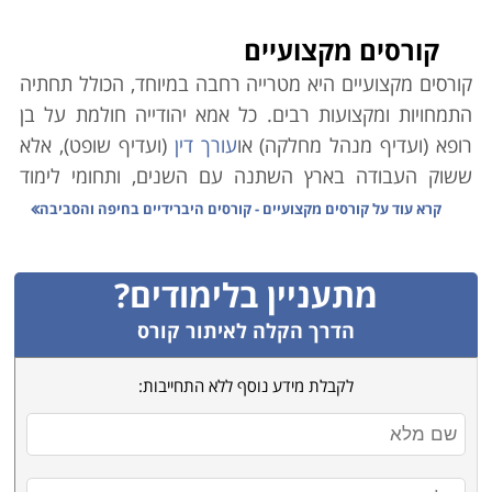
קורסים מקצועיים
קורסים מקצועיים היא מטרייה רחבה במיוחד, הכולל תחתיה
התמחויות ומקצועות רבים. כל אמא יהודייה חולמת על בן
רופא (ועדיף מנהל מחלקה) או
עורך דין
(ועדיף שופט), אלא
ששוק העבודה בארץ השתנה עם השנים, ותחומי לימוד
אקדמיים רבים אינם מבטיחים עבודה יציבה ופרנסה בענף.
קרא עוד על
קורסים מקצועיים - קורסים היברידיים בחיפה והסביבה
במקביל לכך, הולך וגובר במשק הצורך בעובדים מקצועיים.
כמו כן ירידת קרנם (הבלתי-מוצדקת) של בתי הספר
מתעניין בלימודים?
המלמדים קורסים מקצועיים גרמה למחסור משמעותי במשק
בידיים עובדות ומיומנות בענפים שונים.
הדרך הקלה לאיתור קורס
משרד הכלכלה הוא הגורם הממלכתי אשר מנסה לסייע
לקבלת מידע נוסף ללא התחייבות:
באיזון הנדרש, וגורמי המחקר הממונים בו פרסמו טבלה
זו אשר מנתחת את המקצועות השונים בהתאם לצרכי השוק,
הביקוש לעובדים והשכר על פי מקצועות. הנתונים בה
מצביעים במובהק על מגמות אשר ממילא מדובר בהן רבות.