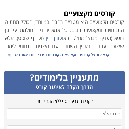
קורסים מקצועיים
קורסים מקצועיים היא מטרייה רחבה במיוחד, הכולל תחתיה
התמחויות ומקצועות רבים. כל אמא יהודייה חולמת על בן
רופא (ועדיף מנהל מחלקה) או
עורך דין
(ועדיף שופט), אלא
ששוק העבודה בארץ השתנה עם השנים, ותחומי לימוד
אקדמיים רבים אינם מבטיחים עבודה יציבה ופרנסה בענף.
קרא עוד על
קורסים מקצועיים - קורסים היברידיים באזור השרון
במקביל לכך, הולך וגובר במשק הצורך בעובדים מקצועיים.
כמו כן ירידת קרנם (הבלתי-מוצדקת) של בתי הספר
מתעניין בלימודים?
המלמדים קורסים מקצועיים גרמה למחסור משמעותי במשק
בידיים עובדות ומיומנות בענפים שונים.
הדרך הקלה לאיתור קורס
משרד הכלכלה הוא הגורם הממלכתי אשר מנסה לסייע
לקבלת מידע נוסף ללא התחייבות:
באיזון הנדרש, וגורמי המחקר הממונים בו פרסמו טבלה
זו אשר מנתחת את המקצועות השונים בהתאם לצרכי השוק,
הביקוש לעובדים והשכר על פי מקצועות. הנתונים בה
מצביעים במובהק על מגמות אשר ממילא מדובר בהן רבות.