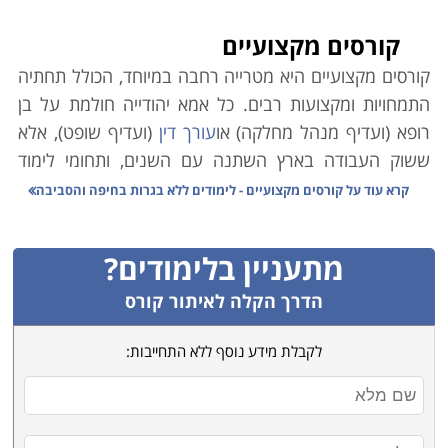
קורסים מקצועיים
קורסים מקצועיים היא מטרייה רחבה במיוחד, הכולל תחתיה
התמחויות ומקצועות רבים. כל אמא יהודייה חולמת על בן
רופא (ועדיף מנהל מחלקה) או
עורך דין
(ועדיף שופט), אלא
ששוק העבודה בארץ השתנה עם השנים, ותחומי לימוד
אקדמיים רבים אינם מבטיחים עבודה יציבה ופרנסה בענף.
קרא עוד על
קורסים מקצועיים - לימודים ללא בגרות בחיפה והסביבה
במקביל לכך, הולך וגובר במשק הצורך בעובדים מקצועיים.
כמו כן ירידת קרנם (הבלתי-מוצדקת) של בתי הספר
מתעניין בלימודים?
המלמדים קורסים מקצועיים גרמה למחסור משמעותי במשק
בידיים עובדות ומיומנות בענפים שונים.
הדרך הקלה לאיתור קורס
משרד הכלכלה הוא הגורם הממלכתי אשר מנסה לסייע
לקבלת מידע נוסף ללא התחייבות:
באיזון הנדרש, וגורמי המחקר הממונים בו פרסמו טבלה
זו אשר מנתחת את המקצועות השונים בהתאם לצרכי השוק,
הביקוש לעובדים והשכר על פי מקצועות. הנתונים בה
מצביעים במובהק על מגמות אשר ממילא מדובר בהן רבות.