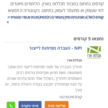
קורסים בתחום במבחר מכללות בארץ. הלימודים מיועדים
למי שעוסק או מתעתד לעסוק בתחום. בקטגוריה זו תמצאו
קורס CNC, הכשרה מקצועית בפלסטיקה זה ועוד. בוגריו
קרא עוד על
הכשרה מקצועית בתעשייה - קורסים מקוונים בפריסה ארצית
משתלבים כעובדים מקצועיים ומנהלים בתעשייה.
קראו בקטגוריה את פירוט הקורסים, בחרו את הקורס
נמצאו 5 קורסים
המתאים, מלאו את הפרטים ונציג הקורס יצור אתכם קשר
NPI - העברה מפיתוח לייצור
בהקדם.
מכללת ארז
תהליך העברה של מוצר מפיתוח לייצור הינו אתגר
משמעותי, וזאת מכיוון שקיימים גורמים רבים
השותפים לתהליך, כשלכל אחד מהם צרכים שונים.
על מנת שהתהליך יתבצע בצורה היעילה ביותר, יש
צורך
קורס אינטרנטי
שליחת פניה
פרטי הקורס
