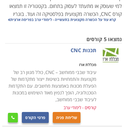
למי שעוסק או מתעתד לעסוק בתחום. בקטגוריה זו תמצאו
קורס CNC, הכשרה מקצועית בפלסטיקה זה ועוד. בוגריו
קרא עוד על
הכשרה מקצועית בתעשייה - לימודי ערב בפריסה ארצית
משתלבים כעובדים מקצועיים ומנהלים בתעשייה.
קראו בקטגוריה את פירוט הקורסים, בחרו את הקורס
נמצאו 5 קורסים
המתאים, מלאו את הפרטים ונציג הקורס יצור אתכם קשר
תכנות CNC
בהקדם.
מכללת ארז
עיבוד שבבי ממוחשב – CNC, כולל מגוון רב של
מקצועות והתמחויות בשיטות ייצור מתקדמות של
הפעלת מכונות באמצעות מחשבים. עם התקדמות
הטכנולוגיה, הופך לנפוץ מאוד השימוש במכונות
לעיבוד שבבי ממוחשב,
קורסים - לימודי ערב
שליחת פניה
פרטי הקורס
