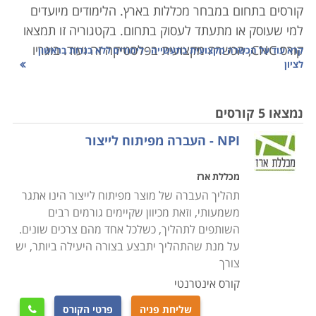
קורסים בתחום במבחר מכללות בארץ. הלימודים מיועדים
למי שעוסק או מתעתד לעסוק בתחום. בקטגוריה זו תמצאו
קורס CNC, הכשרה מקצועית בפלסטיקה זה ועוד. בוגריו
קרא עוד על
הכשרה מקצועית בתעשייה - לימודים ללא בגרות בראשון
לציון
משתלבים כעובדים מקצועיים ומנהלים בתעשייה.
קראו בקטגוריה את פירוט הקורסים, בחרו את הקורס
נמצאו 5 קורסים
המתאים, מלאו את הפרטים ונציג הקורס יצור אתכם קשר
NPI - העברה מפיתוח לייצור
בהקדם.
מכללת ארז
תהליך העברה של מוצר מפיתוח לייצור הינו אתגר
משמעותי, וזאת מכיוון שקיימים גורמים רבים
השותפים לתהליך, כשלכל אחד מהם צרכים שונים.
על מנת שהתהליך יתבצע בצורה היעילה ביותר, יש
צורך
קורס אינטרנטי
שליחת פניה
פרטי הקורס
