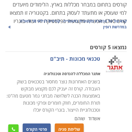
קורסים בתחום במבחר מכללות בארץ. הלימודים מיועדים
למי שעוסק או מתעתד לעסוק בתחום. בקטגוריה זו תמצאו
קורס CNC, הכשרה מקצועית בפלסטיקה זה ועוד. בוגריו
קרא עוד על
הכשרה מקצועית בתעשייה - קורסים לגילאי 18 ומעלה
במדרשת רופין
משתלבים כעובדים מקצועיים ומנהלים בתעשייה.
קראו בקטגוריה את פירוט הקורסים, בחרו את הקורס
נמצאו 5 קורסים
המתאים, מלאו את הפרטים ונציג הקורס יצור אתכם קשר
טכנאי מכונות - תיב"ם
בהקדם.
אתגר המכללה להנדסה וטכנולוגיה
בשנים האחרונות נוצר מחסור בטכנאים בשוק
העבודה. קורס זה יעניק לכם מקצוע מבוקש
באמצעות הכנה לשלושה מבחני גמר מטעם מה"ט:
תורת החומרים, חוזק חומרים ופרקי מכונות
וטכנולוגיית הייצור. בוגרי הקורס יוכלו
אשדוד
שוהם
שליחת פניה
פרטי הקורס
