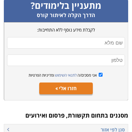
מתעניין בלימודים?
לממש מטרה תקשורתית המיועדת לקהל הרחב, ונדרש
לסייע בידי מי שמגיש אותה לציבור בסופו של דבר. מפיק
הדרך הקלה לאיתור קורס
הארועים גם הוא מלקט כישורים ומיומנויות לקיים ערב
לקבלת מידע נוסף ללא התחייבות:
השקה למשל, אירוע שבמרכזו אינטראקציה בין הלקוח
לקהל רב, על מנת לקדם חשיפה והזדמנויות עסקיות. בשני
המקרים מדובר בהתנהלות שמטרתה יצירת מעורבות
ומודעות מצד הקהל, עבור מטרה ייעודית ובאמצעות
אינפורמציה שמשרתת אותה.
אני מסכים/ה
לתנאי השימוש
ומדיניות הפרטיות
חזרו אלי
לאורך העמודים הבאים באתר תוכלו למצוא מספר קטגוריות
משנה בהן התמחויות על פי המפתח הבא:
קורס הפקת אירועים
מסננים בתחום
תקשורת, פרסום ואירועים
תעשיית האירועים בארץ, ובמיוחד בכל הנוגע לחתונות,
סנן לפי אזור
שוקקת ומשגשגת. כל אירוע מבקש להרשים, לחדש ולהיזכר