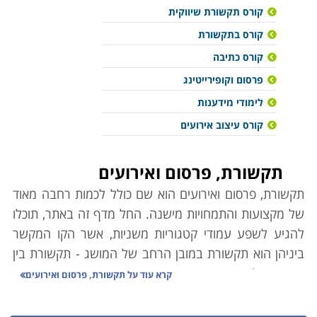
קורס תקשורת שיווקית
קורס בתקשורת
קורס כתיבה
פרסום וקופירייטינג
לימודי מידענות
קורס עיצוב אירועים
תקשורת, פרסום ואירועים
תקשורת, פרסום ואירועים הוא שם כולל לכמות רחבה מאוד
של מקצועות והתמחויות מישנה. החל מדף זה באתר, תוכלו
להגיע לשפע עמודי קטגוריות משניות, אשר הקו המקשר
ביניהן הוא תקשורת במובן הרחב של המושג - תקשורת בין
אנשים. לכאורה אין הרבה מן המשותף בין תחקירנות
קרא עוד על
תקשורת, פרסום ואירועים
להפקת אירועים למשל, אבל למעשה שתי המיומנויות לא
רחוקות זו מזו; תחקירן אוסף מידע ייעודי ומלקט מקורות כדי