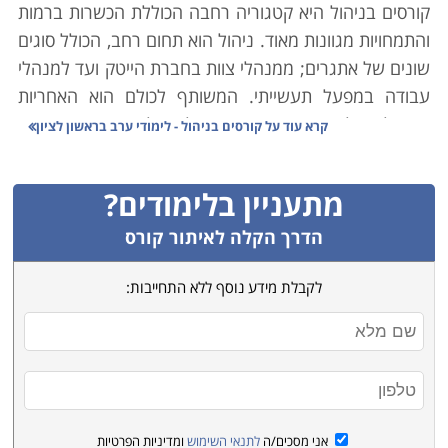
קורסים בניהול היא קטגוריה רחבה הכוללת הכשרות ברמות
והתמחויות מגוונות מאוד. ניהול הוא תחום רחב, הכולל סוגים
שונים של אתגרים; ממנהלי צוות בחברת הייטק ועד למנהלי
עבודה במפעל תעשייתי. המשותף לכולם הוא האחריות
המוטלת על כתפיהם - שאותו תהליך עליו הם אחראים יצא
קרא עוד על
קורסים בניהול - לימודי ערב בראשון לציון
לפועל במינימום טעויות וזמן, ובאיכות מקסימלית.
מתעניין בלימודים?
כיום ברור כבר כי מנהל איננו רק מי שבקי ביסודות
המקצועיים הנדרשים בענף בו הוא עוסק. כמובן שדבר זה
הדרך הקלה לאיתור קורס
נדרש ממנו (כמו גם בקיאות ביסודות כלכליים ופיננסיים
לקבלת מידע נוסף ללא התחייבות:
שונים), אך גם איש מקצוע מומחה לא בהכרח יהיה מנהל
מוצלח. מאיש מקצוע זה נדרש לדעת כיצד להוביל את
הארגון בו הוא פועל, איך לרתום את כל הגורמים המשמשים
בו לחיזוק הפעילות, להירתמות למטרה, ולרצות להשקיע את
כל יכולותיהם, כשרונם ומרצם כדי לסייע בשאיפה זו. כמו כן,
ישנם יסודות ניהוליים שונים אשר נדרשים בענפים ספציפיים
אני מסכים/ה
לתנאי השימוש
ומדיניות הפרטיות