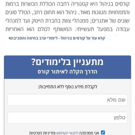
קורסים בניהול היא קטגוריה רחבה הכוללת הכשרות ברמות
והתמחויות מגוונות מאוד. ניהול הוא תחום רחב, הכולל סוגים
שונים של אתגרים; ממנהלי צוות בחברת הייטק ועד למנהלי
עבודה במפעל תעשייתי. המשותף לכולם הוא האחריות
המוטלת על כתפיהם - שאותו תהליך עליו הם אחראים יצא
קרא עוד על
קורסים בניהול - לימודי ערב בחיפה והסביבה
לפועל במינימום טעויות וזמן, ובאיכות מקסימלית.
מתעניין בלימודים?
כיום ברור כבר כי מנהל איננו רק מי שבקי ביסודות
המקצועיים הנדרשים בענף בו הוא עוסק. כמובן שדבר זה
הדרך הקלה לאיתור קורס
נדרש ממנו (כמו גם בקיאות ביסודות כלכליים ופיננסיים
לקבלת מידע נוסף ללא התחייבות:
שונים), אך גם איש מקצוע מומחה לא בהכרח יהיה מנהל
מוצלח. מאיש מקצוע זה נדרש לדעת כיצד להוביל את
הארגון בו הוא פועל, איך לרתום את כל הגורמים המשמשים
בו לחיזוק הפעילות, להירתמות למטרה, ולרצות להשקיע את
כל יכולותיהם, כשרונם ומרצם כדי לסייע בשאיפה זו. כמו כן,
ישנם יסודות ניהוליים שונים אשר נדרשים בענפים ספציפיים
אני מסכים/ה
לתנאי השימוש
ומדיניות הפרטיות