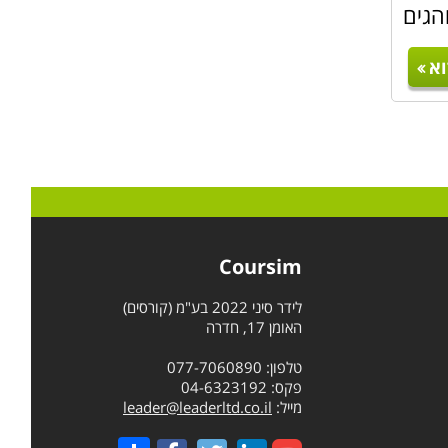
הגים
צרכיהם
כן על
א
יזום,
ת בכל
מספרם
Coursim
לידר סיני 2022 בע"מ (קורסים)
ר אלו
האומן 17, חדרה
מטרות
טלפון: 077-7060890
וסים.
פקס: 04-6323192
מייל:
leader@leaderltd.co.il
Share