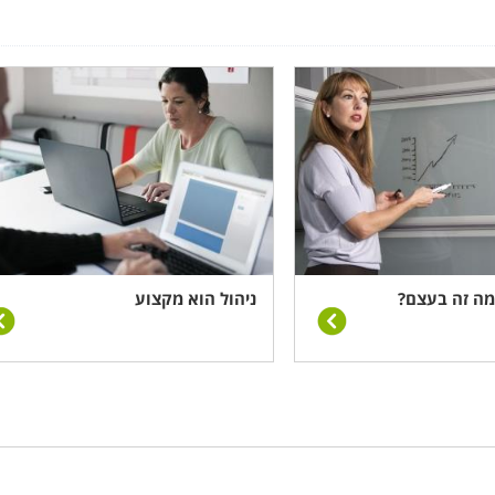
 לבנות לעצמו קריירה ניהולית ועסקית. במסגרת קטגוריה זו תמצ
ודיות, כמו למשל התמקצעות פרטנית בניהול מערכות בריאות, ב
אקדמיים. הקורסים המוצגים בה עוסקים באותן מיומנויות פחות או
צר יותר, והשאיפה היא להקנות את היסודות היישומיים על חשבו
ותר.
 מה זה בעצם?
ניהול הוא מקצוע
תמקצעות ומיקוד מקצועי חדש. בקטגוריה זו מרוכזים שפע של מ
 המיומנויות המוצעות ואותן ניתן לחזק או לרכוש, ניתן לציין ט
כשל והצלחה ומדיניות תגמול. כמו כן ניתן למצוא בקטגוריה ז
, ניהול שלטון מקומי וישובים כפריים.