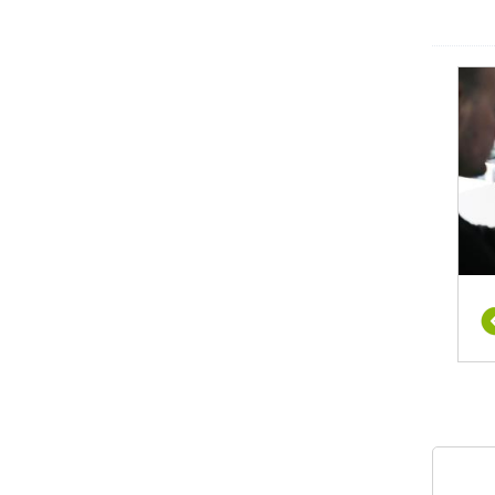
או גם
עסקים
 יותר,
ן אלו
סלולי
כניקות
ו שלל