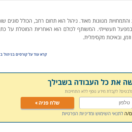
התמחויות מגוונות מאוד. ניהול הוא תחום רחב, הכולל סוגים שו
במפעל תעשייתי. המשותף לכולם הוא האחריות המוטלת על כתפ
זמן, ובאיכות מקסימלית.
עיים הנדרשים בענף בו הוא עוסק. כמובן שדבר זה נדרש ממנו (כ
קרא עוד על
קורסים בניהול ב
מקצוע מומחה לא בהכרח יהיה מנהל מוצלח. מאיש מקצוע זה נדרש
ל הגורמים המשמשים בו לחיזוק הפעילות, להירתמות למטרה, ו
יפה זו. כמו כן, ישנם יסודות ניהוליים שונים אשר נדרשים ב
שה את כל העבודה בשבילך
 נרכשות בלימודי מנהל עסקים למשל, ומצריכים התמחות נק
תלבטים? לקבלת מידע נוסף ללא התחייבות
שלח פניה
 יעיל, אילו כלים נדרשים כדי לנהל את אלו הפועלים בארגון מתח
ל הכלים האלה תוכלו לרכוש בלימודי קורסים בניהול על נגזר
ם/ה
לתנאי השימוש ומדיניות הפרטיות
מצוא לא מעט קטגוריות משנה שיסייעו לכם למצוא את מבוקשכם: