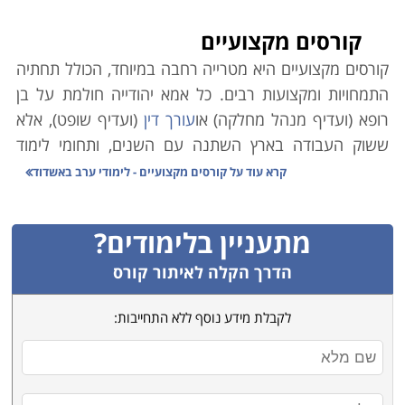
קורסים מקצועיים
קורסים מקצועיים היא מטרייה רחבה במיוחד, הכולל תחתיה
התמחויות ומקצועות רבים. כל אמא יהודייה חולמת על בן
רופא (ועדיף מנהל מחלקה) או
עורך דין
(ועדיף שופט), אלא
ששוק העבודה בארץ השתנה עם השנים, ותחומי לימוד
אקדמיים רבים אינם מבטיחים עבודה יציבה ופרנסה בענף.
קרא עוד על
קורסים מקצועיים - לימודי ערב באשדוד
במקביל לכך, הולך וגובר במשק הצורך בעובדים מקצועיים.
כמו כן ירידת קרנם (הבלתי-מוצדקת) של בתי הספר
מתעניין בלימודים?
המלמדים קורסים מקצועיים גרמה למחסור משמעותי במשק
בידיים עובדות ומיומנות בענפים שונים.
הדרך הקלה לאיתור קורס
משרד הכלכלה הוא הגורם הממלכתי אשר מנסה לסייע
לקבלת מידע נוסף ללא התחייבות:
באיזון הנדרש, וגורמי המחקר הממונים בו פרסמו טבלה
זו אשר מנתחת את המקצועות השונים בהתאם לצרכי השוק,
הביקוש לעובדים והשכר על פי מקצועות. הנתונים בה
מצביעים במובהק על מגמות אשר ממילא מדובר בהן רבות.