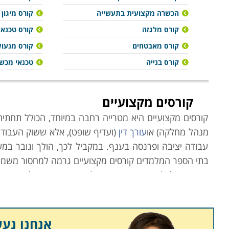
הכשרה מקצועית בתעשייה
קורס מיגון
קורס מלגזה
קורס טכנאי
קורס מאבטחים
קורס מנעול
קורס בנייה
טכנאי מכשו
קורסים מקצועיים
קורסים מקצועיים היא מטרייה רחבה במיוחד, הכולל תחתיה 
מנהל מחלקה) או
עורך דין
(ועדיף שופט), אלא ששוק העבודה
עבודה יציבה ופרנסה בענף. במקביל לכך, הולך וגובר במש
בתי הספר המלמדים קורסים מקצועיים גרמה למחסור משמעות
משרד הכלכלה הוא הגורם הממלכתי אשר מנסה לסייע באיזו
המקצועות השונים בהתאם לצרכי השוק, הביקוש לעובדים 
ממילא מדובר בהן רבות. ניתן להיווכח כי מקצועות "יוקרת
ביולוגים, פקידי בנק,
צלמים
,
תרפיסטים
,
קניינים
, עיתונאים
אנחנו נע