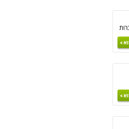
רות
א
א