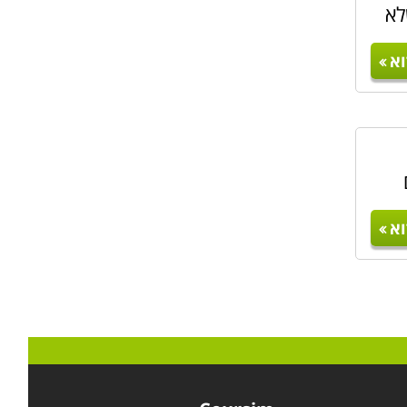
לא
א
א