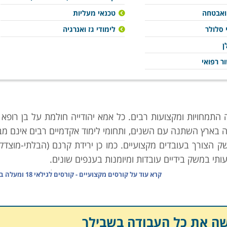
 ואבטחה
טכנאי מעליות
 סלולר
לימודי גז ואנרגיה
ן
ר רפואי
התמחויות ומקצועות רבים. כל אמא יהודייה חולמת על בן רופא (
 בארץ השתנה עם השנים, ותחומי לימוד אקדמיים רבים אינם מב
ק הצורך בעובדים מקצועיים. כמו כן ירידת קרנם (הבלתי-מוצדק
י במשק בידיים עובדות ומיומנות בענפים שונים.
ן הנדרש, וגורמי המחקר הממונים בו פרסמו טבלה זו אשר מנת
קרא עוד על
קורסים מקצועיים - קורסים לגילאי 18 ומעלה באילת
והשכר על פי מקצועות. הנתונים בה מצביעים במובהק על מגמו
יים" רבים סובלים מהעדר ביקוש כמעט מוחלט, ביניהם ניתן למנו
,
גרפיקאים
, בוגרי לימודי מדעי הרוח, מורים על-תיכוניים, ואפילו
שה את כל העבודה בשבילך