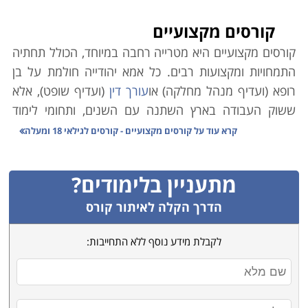
קורסים מקצועיים
קורסים מקצועיים היא מטרייה רחבה במיוחד, הכולל תחתיה
התמחויות ומקצועות רבים. כל אמא יהודייה חולמת על בן
רופא (ועדיף מנהל מחלקה) או
עורך דין
(ועדיף שופט), אלא
ששוק העבודה בארץ השתנה עם השנים, ותחומי לימוד
אקדמיים רבים אינם מבטיחים עבודה יציבה ופרנסה בענף.
קרא עוד על
קורסים מקצועיים - קורסים לגילאי 18 ומעלה
במקביל לכך, הולך וגובר במשק הצורך בעובדים מקצועיים.
כמו כן ירידת קרנם (הבלתי-מוצדקת) של בתי הספר
מתעניין בלימודים?
המלמדים קורסים מקצועיים גרמה למחסור משמעותי במשק
בידיים עובדות ומיומנות בענפים שונים.
הדרך הקלה לאיתור קורס
משרד הכלכלה הוא הגורם הממלכתי אשר מנסה לסייע
לקבלת מידע נוסף ללא התחייבות:
באיזון הנדרש, וגורמי המחקר הממונים בו פרסמו טבלה
זו אשר מנתחת את המקצועות השונים בהתאם לצרכי השוק,
הביקוש לעובדים והשכר על פי מקצועות. הנתונים בה
מצביעים במובהק על מגמות אשר ממילא מדובר בהן רבות.