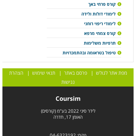
קורס פרחי באך
לימודי דולות ולידה
לימודי ריפוי רוחני
קורס צמחי מרפא
תרפיות משלימות
טיפול בטראומה ובהתמכרויות
מפת אתר לגולש
|
פרסם באתר
|
תנאי שימוש
|
הצהרת
נגישות
Coursim
לידר סיני 2022 בע"מ (קורסים)
האומן 17, חדרה
פקס: 04-6323192