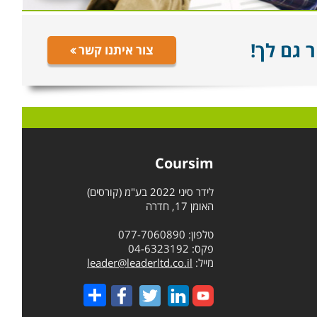
 גם לך!
צור איתנו קשר
Coursim
לידר סיני 2022 בע"מ (קורסים)
האומן 17, חדרה
טלפון: 077-7060890
פקס: 04-6323192
מייל:
leader@leaderltd.co.il
Share