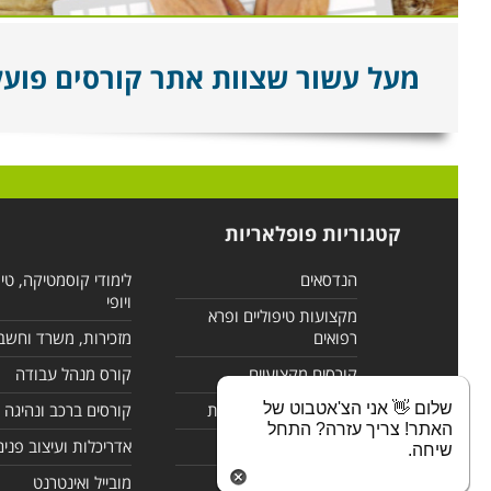
מעל עשור שצוות אתר קורסים פועל ל
קטגוריות פופלאריות
הנדסאים
לימודי קוסמטיקה, טי
ויופי
מקצועות טיפוליים ופרא
רפואים
מזכירות, משרד וחשב
קורסים מקצועיים
קורס מנהל עבודה
שלום 👋 אני הצ'אטבוט של
לימודי מחשבים ורשתות
קורסים ברכב ונהיגה
האתר! צריך עזרה? התחל
קורסים בניהול
אדריכלות ועיצוב פנים
שיחה.
לימודי שפות
מובייל ואינטרנט