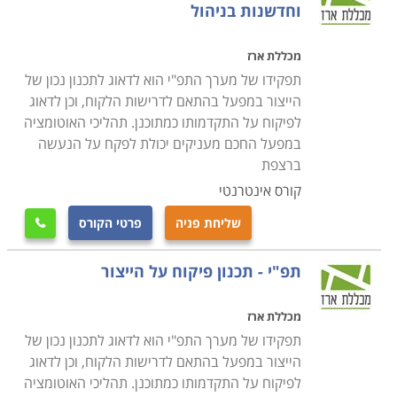
צוות עובדים, ניהול מלאי, ניהול פרויקט, עבודה מול לקוחות
וחדשנות בניהול
ופתרון בעיות. לפיכך, על מי שמתעתד לעסוק בתחום לדעת
כי יש צורך בכישורי מולטי טאסקינג על מנת לתפקד ביעילות
מכללת ארז
ובצורה מוצלחת.
תפקידו של מערך התפ"י הוא לדאוג לתכנון נכון של
הייצור במפעל בהתאם לדרישות הלקוח, וכן לדאוג
לפיקוח על התקדמותו כמתוכנן. תהליכי האוטומציה
קורס מנהלי תפעול כולל מגוון רחב של נושאים,
במפעל החכם מעניקים יכולת לפקח על הנעשה
החל מזרימת הייצור וניהולו על כל הקווים והתהליכים
ברצפת
המתרחשים בו, דרך פעילות הרכש לרבות קשר עם ספקים,
קורס אינטרנטי
בדיקות שוק, הצעות מחיר, ניהול מלאי והקצאת משאבים,
שליחת פניה
פרטי הקורס
וכלה בתפקוד טכנולוגי של מערכות מידע, רשתות תקשורת

ומחשבים וכדומה
.
תפ"י - תכנון פיקוח על הייצור
הלימודים ב
קורס מנהלי תפעול
נחלקים לנושאים: תפעול
מכללת ארז
הייצור, הרכש, והטכנולוגיה. כל סטודנט יכול לבחור את
תפקידו של מערך התפ"י הוא לדאוג לתכנון נכון של
תחום ההתמחות שלו על פי אופי עבודתו הנוכחית, או על פי
הייצור במפעל בהתאם לדרישות הלקוח, וכן לדאוג
העבודה בה הוא ירצה לעסוק לאחר סיום הקורס
.
לפיקוח על התקדמותו כמתוכנן. תהליכי האוטומציה