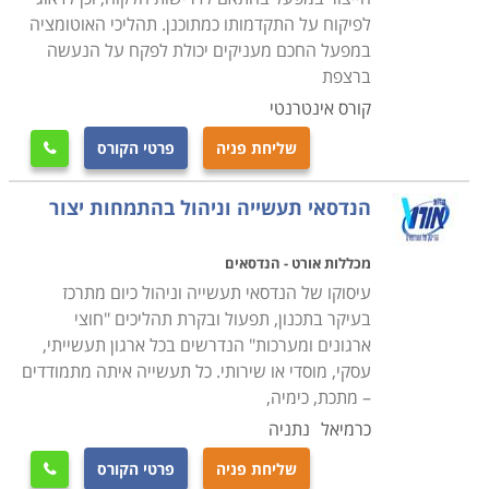
העבודה בה הוא ירצה לעסוק לאחר סיום הקורס
.
לפיקוח על התקדמותו כמתוכנן. תהליכי האוטומציה
במפעל החכם מעניקים יכולת לפקח על הנעשה
ברצפת
קורס אינטרנטי
שליחת פניה
פרטי הקורס

הנדסאי תעשייה וניהול בהתמחות יצור
מכללות אורט - הנדסאים
עיסוקו של הנדסאי תעשייה וניהול כיום מתרכז
בעיקר בתכנון, תפעול ובקרת תהליכים "חוצי
ארגונים ומערכות" הנדרשים בכל ארגון תעשייתי,
עסקי, מוסדי או שירותי. כל תעשייה איתה מתמודדים
– מתכת, כימיה,
כרמיאל
נתניה
שליחת פניה
פרטי הקורס
