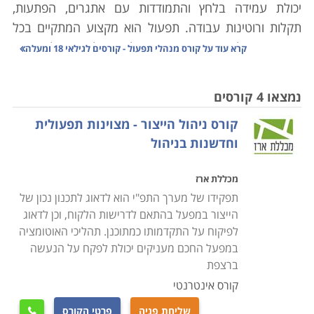
יכולת עמידה בלחץ והתמודדות עם אתגרים, הפתעות,
תקלות ורוטינות עבודה. תפעול הוא מקצוע המתקיים בכל
חברה, מפעל או ארגון שבו מתנהלים תהליכים, ועל כן ישנו
קרא עוד על
קורס מנהלי תפעול - קורסים לגילאי 18 ומעלה
צורך בלימוד קורס מנהלי תפעול על מנת לרכוש את הידע
המתאים לעבודה בארגון שכזה
.
ניהול התפעול משלב בתוכו
נמצאו 4 קורסים
מדידה, ניתוח ופיקוח המייעלים את תהליכי העבודה בארגון.
קורס ניהול הייצור - מצוינות תפעולית
תחום זה כולל, בין היתר, ניהול שירות, רכישה, ניהול מחסן,
וחדשנות בניהול
ניהול מלאי, ניהול איכות, ניהול לוגיסטי והפצה. נושא
התפעול הוא קריטי לתפקוד הארגון בארגונים, מפעלים,
מכללת ארז
חברות גדולות, חברות הייטק, וחברות תעשייתיות המנהלות
תפקידו של מערך התפ"י הוא לדאוג לתכנון נכון של
תהליכים מורכבים בתחום הרכש, הייצור וההפצה. זאת כיוון
הייצור במפעל בהתאם לדרישות הלקוח, וכן לדאוג
שבהן נדרשת פונקציה
ארגונית ייעודית בתחום
.
לפיקוח על התקדמותו כמתוכנן. תהליכי האוטומציה
במפעל החכם מעניקים יכולת לפקח על הנעשה
חשוב לציין כי תפקידו של מנהל תפעול הוא רב גוני והוא,
ברצפת
למעשה, מתפעל מספר תפקידים בו זמנית. זאת, בעוד
קורס אינטרנטי
שלמקצועות אחרים היקף תפקיד צר וממוקד יותר. מנהל
שליחת פניה
פרטי הקורס
