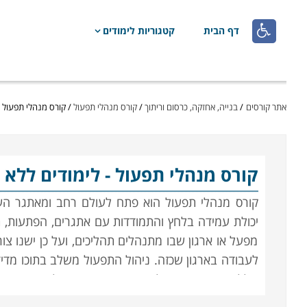

דף הבית
קטגוריות לימודים
אתר קורסים
/
בנייה, אחזקה, כרסום וריתוך
/
קורס מנהלי תפעול
/
קורס מנהלי תפעול -
קורס מנהלי תפעול
- לימודים ללא 
קורס מנהלי תפעול הוא פתח ל
עולם רחב ומאתגר העו
יכולת עמידה בלחץ והתמודדות עם אתגרים, הפתעות, ת
מפעל או ארגון שבו מתנהלים תהליכים, ועל כן ישנו צ
לעבודה בארגון שכזה
.
ניהול התפעול משלב בתוכו מדידה
כולל, בין היתר, ניהול שירות, רכישה, ניהול מחסן, ני
קריטי לתפקוד הארגון בארגונים, מפעלים, חברות גדולו