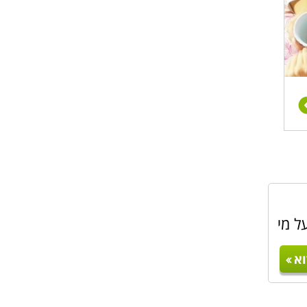
ל מי
א