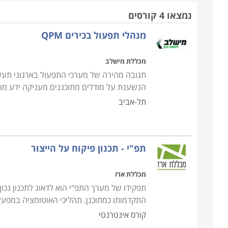
בתחום הרכש, הייצור וההפצה. זאת כיוון שבהן נדרשת 
נמצאו 4 קורסים
מנהלי תפעול בכירים QPM
חשוב לציין כי תפקידו של מנהל תפעול הוא רב גונ
שלמקצועות אחרים היקף תפקיד צר וממוקד יותר. מנהל 
מכללת מישלב
עובדים, ניהול מלאי, ניהול פרויקט, עבודה מול לקוחות
תגובה מהירה של מערכי התפעול בארגוני תעשי
צורך בכישורי מולטי טאסקינג על מנת לתפקד ביעילות 
הנשענת על מודלים מתוכננים מעניקה ידע מורח
תל-אביב
קורס מנהלי תפעול כולל מגוון רחב של נושאים, החל מ
דרך פעילות הרכש לרבות קשר עם ספקים, בדיקות שו
טכנולוגי של מערכות מידע, רשתות תקשורת ומחשבים ו
תפ"י - תכנון פיקוח על הייצור
הלימודים ב
קורס מנהלי תפעול
נחלקים לנושאים: תפעו
מכללת ארז
ההתמחות שלו על פי אופי עבודתו הנוכחית, או על פי 
תפקידו של מערך התפ"י הוא לדאוג לתכנון נכו
התקדמותו כמתוכנן. תהליכי האוטומציה במפע
קורס אינטרנטי