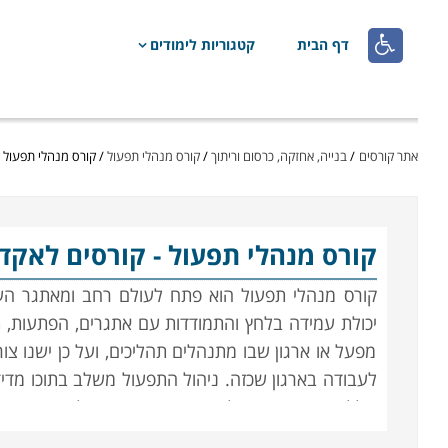

דף הבית
קטגוריות לימודים
אתר קורסים
/
בנייה, אחזקה, כרסום וריתוך
/
קורס מנהלי תפעול
/
קורס מנהלי תפעול 
קורס מנהלי תפעול
- קורסים לאקד
קורס מנהלי תפעול הוא פתח ל
עולם רחב ומאתגר העו
יכולת עמידה בלחץ והתמודדות עם אתגרים, הפתעות, ת
מפעל או ארגון שבו מתנהלים תהליכים, ועל כן ישנו צ
לעבודה בארגון שכזה
.
ניהול התפעול משלב בתוכו מדידה
כולל, בין היתר, ניהול שירות, רכישה, ניהול מחסן, ני
קריטי לתפקוד הארגון בארגונים, מפעלים, חברות גדולו