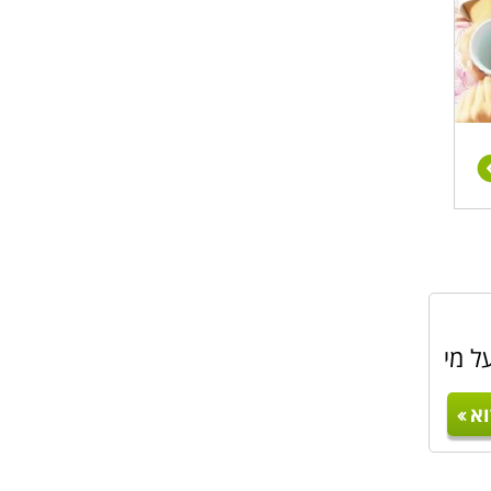
ל מי
א