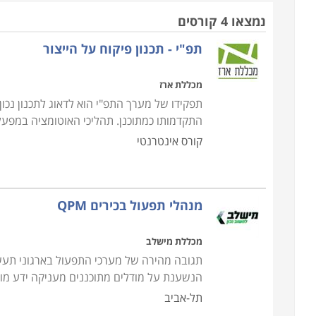
בתחום הרכש, הייצור וההפצה. זאת כיוון שבהן נדרשת 
נמצאו 4 קורסים
תפ"י - תכנון פיקוח על הייצור
חשוב לציין כי תפקידו של מנהל תפעול הוא רב גונ
שלמקצועות אחרים היקף תפקיד צר וממוקד יותר. מנהל 
מכללת ארז
עובדים, ניהול מלאי, ניהול פרויקט, עבודה מול לקוחות
תפקידו של מערך התפ"י הוא לדאוג לתכנון נכו
צורך בכישורי מולטי טאסקינג על מנת לתפקד ביעילות 
התקדמותו כמתוכנן. תהליכי האוטומציה במפע
קורס אינטרנטי
קורס מנהלי תפעול כולל מגוון רחב של נושאים, החל מ
דרך פעילות הרכש לרבות קשר עם ספקים, בדיקות שו
טכנולוגי של מערכות מידע, רשתות תקשורת ומחשבים ו
מנהלי תפעול בכירים QPM
הלימודים ב
קורס מנהלי תפעול
נחלקים לנושאים: תפעו
מכללת מישלב
ההתמחות שלו על פי אופי עבודתו הנוכחית, או על פי 
תגובה מהירה של מערכי התפעול בארגוני תעשי
הנשענת על מודלים מתוכננים מעניקה ידע מורח
תל-אביב