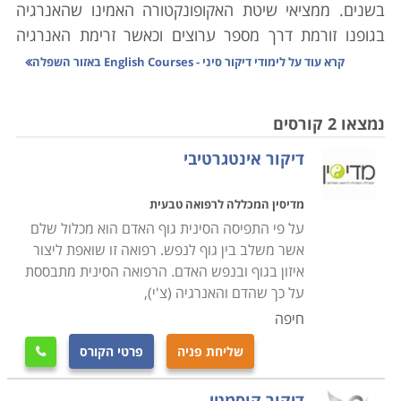
בשנים. ממציאי שיטת האקופונקטורה האמינו שהאנרגיה
בגופנו זורמת דרך מספר ערוצים וכאשר זרימת האנרגיה
אינה מאוזנת כנראה שיש חסימה או הפרעה מסוימת באחד
קרא עוד על
לימודי דיקור סיני - English Courses באזור השפלה
הערוצים. במטרה להחזיר בחזרה את האיזון לגוף, להבריא
ולחזור להרגיש טוב יותר נעזרים בשיטת הדיקור הסיני שהיא
נמצאו 2 קורסים
בעצם דיקור בנקודות מסוימות הקשורות לאוזור בו רוצים
דיקור אינטגרטיבי
לטפל.
מדיסין המכללה לרפואה טבעית
ההשפעות של דיקור סיני על הגוף הן מורכבות. מחקרים
על פי התפיסה הסינית גוף האדם הוא מכלול שלם
מראים כי הליך הדיקור מניב מספר השפעות על הגוף ועל
אשר משלב בין גוף לנפש. רפואה זו שואפת ליצור
המוח. למעשה, סיבי העצב המגורים משדרים אותו לחוט
איזון בגוף ובנפש האדם. הרפואה הסינית מתבססת
השדרה והמוח ומפעילים את מערכת העצבים המרכזית של
על כך שהדם והאנרגיה (צ'י),
הגוף. בתגובה לכך חוט השדרה והמוח משחררים הורמונים
חיפה
המפחיתים את תחושת הכאב תוך שיפור הבריאות הכללית
שליחת פניה
פרטי הקורס

של האדם.
דיקור קוסמטי