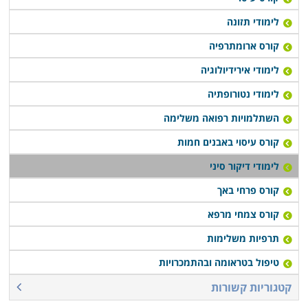
שיטות טיפול נוספות שיעזרו בסופו של דבר למטפל לתרום
לימודי תזונה
ללקוחות העתידיים שלו. באופן זה תהיה תכנית הלימודים
מרוכזת ואינטנסיבית.
קורס ארומתרפיה
לימודי אירידיולוגיה
לימודי נטורופתיה
השתלמויות רפואה משלימה
קורס עיסוי באבנים חמות
לימודי דיקור סיני
קורס פרחי באך
קורס צמחי מרפא
תרפיות משלימות
טיפול בטראומה ובהתמכרויות
קטגוריות קשורות