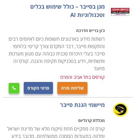
לבוגרי לימוד אבטחת מידע מוצעות אפשרויות תעסוקה רבות
מגן בסייבר – כולל שימוש בכלים
בתפקידים מבוקשים, בעלי משמעות גבוהה, וכאלו המקנים
וטכנולוגיות AI
אפשרויות התפתחות וקידום.
ג'ון ברייס הדרכה
מטבע הדברים, לימודי סייבר הינם חוד החנית של ענף
רשתות מידע בארגונים חשופות כיום לאיומים רבים
ההיי-טק, והם מושכים אליהם את הטובים ביותר. למעשה,
והתקפות סייבר, דבר המקדם צורך קריטי בלוחמי
הפך מקצוע הסייבר לחלון הראווה של ההיי-טק הישראלי.
סייבר בעלי היכרות טכנית גבוהה עם מגוון מערכות
הלימודים עצמם אורכים כשנה ובסופם תהיה בידכם תעודה
ותשתיות, וידע בטכניקות תקיפה והגנה. קורס זה
מבוקשת ביותר ומקצוע נחשק אשר יבטיח לכם הכנסה נאה.
מיועד
ניתן למצוא קורסי אבטחת מידע וסייבר בכל רחבי הארץ
קורסים בתל אביב והמרכז
במגוון רחב של מכללות.
שליחת פניה
פרטי הקורס

מיישמי הגנת סייבר
מכללת קרנליוס
קורס זה מתקיים תחת פיקוח מלא של מדינת ישראל
ומלווה בתעודות הסמכה ממשלתיות. מדובר בידע