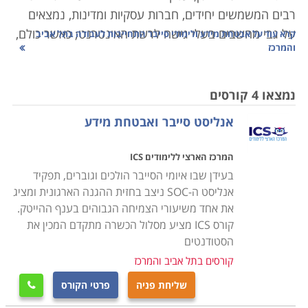
רבים המשמשים יחידים, חברות עסקיות ומדינות, נמצאים
על גבי מחשבים בעלי גישה לרשת האינטרנט; כאשר כולם,
קרא עוד על
אבטחת מידע ולימודי סייבר התחייבות לעבודה בתל אביב
והמרכז
מגדול ועד קטן מאחסנים אינפורמציה קריטית על גבי
המחשב הכוללת פרטים אישים, עסקיים ובטחוניים.
נמצאו 4 קורסים
במקביל לצמיחתם של אמצעי מיגון משוכללים, גם
אנליסט סייבר ואבטחת מידע
ההאקרים ופורצי המחשבים למיניהם משכללים את
יכולותיהם ומנסים להגיע למידע החסוי בדרכים שונות
המרכז הארצי ללימודים ICS
ומגוונות. לימודים אלו עוסקים ברכישת הכלים המסייעים
בעידן שבו איומי הסייבר הולכים וגוברים, תפקיד
להגנה על המאגרים מפני גישה בלתי מורשית העלולה
אנליסט ה-SOC ניצב בחזית ההגנה הארגונית ומציג
לגרום נזק רב ויצירת דרכי התמודדות עם פריצות קטנות
את אחד משיעורי הצמיחה הגבוהים בענף ההייטק.
וגדולות.
קורס ICS מציע מסלול הכשרה מתקדם המכין את
הסטודנטים
הלימודים כוללים את מבנה הרשת, עקרונות האבטחה,
קורסים בתל אביב והמרכז
אחסון, מערכות הפעלה שונות, גיבוי, הרשאות, פריצות,
שליחת פניה
פרטי הקורס

הצפנה ופענוח, חוקים, תכנון והקמת מערכות אבטחה ועוד.