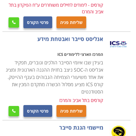
אחסון, מערכות הפעלה שונות, גיבוי, הרשאות, פריצות,
קורסים - לימודים לחיילים משוחררים ע"ח הפיקדון בתל
הצפנה ופענוח, חוקים, תכנון והקמת מערכות אבטחה ועוד.
אביב והמרכז
לבוגרי לימוד אבטחת מידע מוצעות אפשרויות תעסוקה רבות
שליחת פניה
פרטי הקורס

בתפקידים מבוקשים, בעלי משמעות גבוהה, וכאלו המקנים
אפשרויות התפתחות וקידום.
אנליסט סייבר ואבטחת מידע
מטבע הדברים, לימודי סייבר הינם חוד החנית של ענף
המרכז הארצי ללימודים ICS
ההיי-טק, והם מושכים אליהם את הטובים ביותר. למעשה,
בעידן שבו איומי הסייבר הולכים וגוברים, תפקיד
הפך מקצוע הסייבר לחלון הראווה של ההיי-טק הישראלי.
אנליסט ה-SOC ניצב בחזית ההגנה הארגונית ומציג
הלימודים עצמם אורכים כשנה ובסופם תהיה בידכם תעודה
את אחד משיעורי הצמיחה הגבוהים בענף ההייטק.
מבוקשת ביותר ומקצוע נחשק אשר יבטיח לכם הכנסה נאה.
קורס ICS מציע מסלול הכשרה מתקדם המכין את
ניתן למצוא קורסי אבטחת מידע וסייבר בכל רחבי הארץ
הסטודנטים
במגוון רחב של מכללות.
קורסים בתל אביב והמרכז
שליחת פניה
פרטי הקורס

מיישמי הגנת סייבר