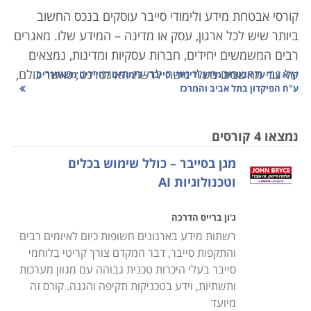
קורסי אבטחת מידע ולימודי סייבר עוסקים בנכס החשוב
ביותר שיש לכל ארגון, עסק או מדינה – המידע שלו. מאגרים
רבים המשמשים יחידים, חברות עסקיות ומדינות, נמצאים
על גבי מחשבים בעלי גישה לרשת האינטרנט; כאשר כולם,
קרא עוד על
אבטחת מידע ולימודי סייבר - לימודים לחיילים משוחררים
ע"ח הפיקדון בתל אביב והמרכז
מגדול ועד קטן מאחסנים אינפורמציה קריטית על גבי
המחשב הכוללת פרטים אישים, עסקיים ובטחוניים.
נמצאו 4 קורסים
במקביל לצמיחתם של אמצעי מיגון משוכללים, גם
מגן בסייבר – כולל שימוש בכלים
ההאקרים ופורצי המחשבים למיניהם משכללים את
וטכנולוגיות AI
יכולותיהם ומנסים להגיע למידע החסוי בדרכים שונות
ומגוונות. לימודים אלו עוסקים ברכישת הכלים המסייעים
ג'ון ברייס הדרכה
להגנה על המאגרים מפני גישה בלתי מורשית העלולה
רשתות מידע בארגונים חשופות כיום לאיומים רבים
לגרום נזק רב ויצירת דרכי התמודדות עם פריצות קטנות
והתקפות סייבר, דבר המקדם צורך קריטי בלוחמי
וגדולות.
סייבר בעלי היכרות טכנית גבוהה עם מגוון מערכות
ותשתיות, וידע בטכניקות תקיפה והגנה. קורס זה
הלימודים כוללים את מבנה הרשת, עקרונות האבטחה,
מיועד