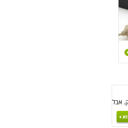
. אבל
א