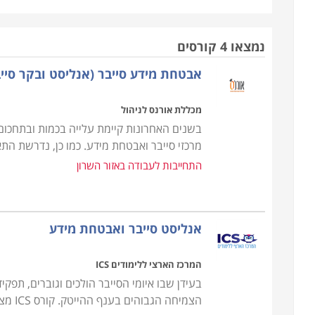
להגיע למידע החסוי בדרכים שונות ומגוונות. לימודים 
גישה בלתי מורשית העלולה לגרום נזק רב ויצירת דרכי 
נמצאו 4 קורסים
הלימודים כוללים את מבנה הרשת, עקרונות האבטחה, אח
אבטחת מידע סייבר (אנליסט ובקר סייב
ופענוח, חוקים, תכנון והקמת מערכות אבטחה ועוד. לב
בתפקידים מבוקשים, בעלי משמעות גבוהה, וכאלו המקנ
מכללת אורנס לניהול
בשנים האחרונות קיימת עלייה בכמות ובתחכום 
מטבע הדברים, לימודי סייבר הינם חוד החנית של ענף 
מרכזי סייבר ואבטחת מידע. כמו כן, נדרשת ה
מקצוע הסייבר לחלון הראווה של ההיי-טק הישראלי. הל
התחייבות לעבודה באזור השרון
מבוקשת ביותר ומקצוע נחשק אשר יבטיח לכם הכנסה נא
במגוון רחב של מכללות.
אנליסט סייבר ואבטחת מידע
המרכז הארצי ללימודים ICS
הצמיחה הגבוהים בענף ההייטק. קורס ICS מציע מסלול הכשרה מתקדם המכין את הסטודנטים