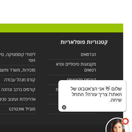
קטגוריות פופלאריות
הנדסאים
לימודי קוסמטיקה, טי
ויופי
מקצועות טיפוליים ופרא
רפואים
מזכירות, משרד וחשב
קורסים מקצועיים
קורס מנהל עבודה
שלום 👋 אני הצ'אטבוט של
לימודי מחשבים ורשתות
קורסים ברכב ונהיגה
האתר! צריך עזרה? התחל
קורסים בניהול
אדריכלות ועיצוב פנים
שיחה.
לימודי שפות
מובייל ואינטרנט