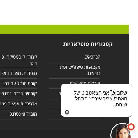
קטגוריות פופלאריות
הנדסאים
לימודי קוסמטיקה, טי
ויופי
מקצועות טיפוליים ופרא
רפואים
מזכירות, משרד וחשב
קורסים מקצועיים
קורס מנהל עבודה
שלום 👋 אני הצ'אטבוט של
לימודי מחשבים ורשתות
קורסים ברכב ונהיגה
האתר! צריך עזרה? התחל
קורסים בניהול
אדריכלות ועיצוב פנים
שיחה.
לימודי שפות
מובייל ואינטרנט