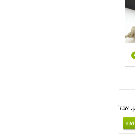
. אבל
א