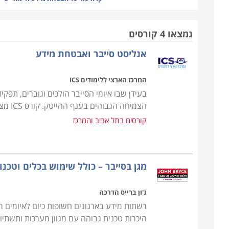
להגיע למידע החסוי בדרכים שונות ומגוונות. לימודים 
גישה בלתי מורשית העלולה לגרום נזק רב ויצירת דרכי 
נמצאו 4 קורסים
הלימודים כוללים את מבנה הרשת, עקרונות האבטחה, אח
אנליסט סייבר ואבטחת מידע
ופענוח, חוקים, תכנון והקמת מערכות אבטחה ועוד. לב
בתפקידים מבוקשים, בעלי משמעות גבוהה, וכאלו המקנ
המרכז הארצי ללימודים ICS
מטבע הדברים, לימודי סייבר הינם חוד החנית של ענף 
הצמיחה הגבוהים בענף ההייטק. קורס ICS מציע מסלול הכשרה מתקדם המכין את הסטודנטים
מקצוע הסייבר לחלון הראווה של ההיי-טק הישראלי. הל
קורסים בתל אביב והמרכז
מבוקשת ביותר ומקצוע נחשק אשר יבטיח לכם הכנסה נא
במגוון רחב של מכללות.
מגן בסייבר – כולל שימוש בכלים וטכנולו
ג'ון ברייס הדרכה
רשתות מידע בארגונים חשופות כיום לאיומים ר
היכרות טכנית גבוהה עם מגוון מערכות ותשתיות