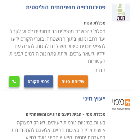
מספקת לאזרחיה כחלק מתפקידיה כמדינת רווחה. ייתכן כי
פסיכותרפיה משפחתית הוליסטית
דווקא תהליכים אלו, הם שהביאו בשנים האחרונות לפריחת
העיסוק של ארגונים פרטיים ושל מוסדות לימוד שונים
מכללת הנות
בהכשרת הורים.
מסלול להכשרת מטפלים רב תחומיים לסיוע לקהל
יעד רחב ומגוון בתוך המשפחה. בוגרי הקורס ידעו
להציע תכנית טיפול משולבת לזוגות, להורה עם
במדינת ישראל ניתן כיום למצוא מגוון נרחב של קורסים
ילדיו ולשאר צרכים, ולתת פתרונות הולמים לבעיות
העוסקים במגוון תחומים הקשורים בהורות ומשפחה. בין
הקשורות
הבולטים בהם אפשר למנות את סמינר הקיבוצים, מכון לנדר
חדרה
בירושלים, אוניברסיטת תל אביב ועוד מרכזים אחרים פרטיים
כמו גם מכללות ואוניברסיטאות המציעות מגוון רחב של
שליחת פניה
פרטי הקורס

קורסים בתחום. לימודים אלו כוללים מגוון נרחב של תחומים
ייעוץ מיני
שונים המתאימים לקבוצות אוכלוסיה שונות. כך, ישנם
קורסים לקהל מטפלים, בין אם מדובר במטפלים מוסדיים או
מכללת ממי – הבית ליועצים זוגיים ומשפחתיים
פרטיים. קורסים אחרים מיועדים ספציפית להורים ומשמשים
בעיות במיניות גורמות לעיתים, לא רק למצוקה
להעשרה, ולפיתוח מיומנויות שונות הנדרשות מהם.
אישית וירידה באיכות החיים, אלא גם להתדרדרות
הדרכות אלו נועדו להקנות ידע, ביטחון עצמי וסל כלים עשיר
במערכות יחסים. הייעוץ המיני נועד לסייע