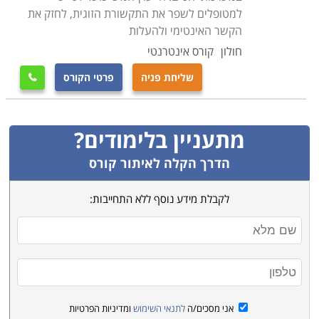
ככל הניתן הן בתוך המסגרת המשפחתית והן במסגרות
למטופלים לשפר את התקשורת הזוגית, לחזק את
הטיפול השונות. קורסי הורות ומשפחה מתקיימים במוקדים
הקשר האינטימי ולהעלות
שונים ברחבי הארץ, ביניהם: חיפה, ירושלים, תל אביב,
חולון
קורס אינטרנטי
אשקלון ועוד.
שליחת פניה
פרטי הקורס

מתעניין בלימודים?
הדרך הקלה לאיתור קורס
לקבלת מידע נוסף ללא התחייבות:
אני מסכים/ה
לתנאי השימוש
ומדיניות הפרטיות