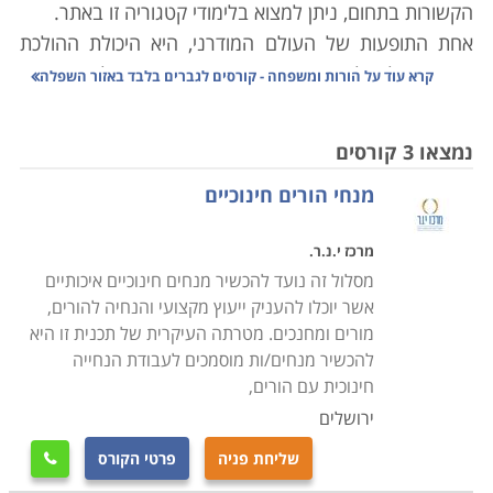
הקשורות בתחום, ניתן למצוא בלימודי קטגוריה זו באתר.
אחת התופעות של העולם המודרני, היא היכולת ההולכת
וגוברת שלנו להניח בצד את קשיי היום יום ולהפנות את
קרא עוד על
הורות ומשפחה - קורסים לגברים בלבד באזור השפלה
הזרקור לעבר מאפיינים שונים של עצם החיים. בעצם, עד
למהפכה התעשייתית ולערש העולם המודרני כפי שאני
נמצאו 3 קורסים
חווים אותו כיום, איש, פרט להוגי דעות בודדים, לא העסיק
מנחי הורים חינוכיים
עצמו בשאלות של מהי הורות ומשפחה טובה. של מהי
משפחה למופת וכיצד אם בכלל יש לחנך למודל מסוים.
מרכז י.נ.ר.
מסלול זה נועד להכשיר מנחים חינוכיים איכותיים
לידתה של מדינת הלאום ושל מדינת הרווחה, יצרה תחום
אשר יוכלו להעניק ייעוץ מקצועי והנחיה להורים,
שירותים נפרד אשר מספקת המדינה לאזרחיה – תחומי
מורים ומחנכים. מטרתה העיקרית של תכנית זו היא
השירות הסוציאלי. תחומים של ליווי וטיפול בנושאים
להכשיר מנחים/ות מוסמכים לעבודת הנחייה
חברתיים שונים לאוכלוסיות נזקקות שונות. בשנים האחרונות
חינוכית עם הורים,
לעומת זאת, נדמה שאנו נמצאים בתהליך של צמצום
ירושלים
במדיניות הרווחה כפי שהכרנו אותה במהלך המאה ה-20,
שליחת פניה
פרטי הקורס

ויחד איתה הולכים ומצטמצמים שירותים שונים שהמדינה