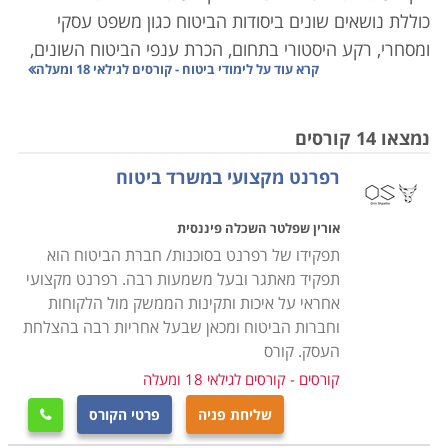
כוללת נושאים שונים ביסודות הביטוח כגון משפט עסקי
ומסחרי, רקע היסטורי בתחום, הכרת ענפי הביטוח השונים,
קרא עוד על
לימודי ביטוח - קורסים לגילאי 18 ומעלה
מושגי יסוד במתמטיקה, הסתברות ואקטואריה, כמו גם ששת
עקרונות המקצוע שהם תום לב ויושר, חובת הגילוי, הסיבה
הקרובה (הסמוכה), עקרון השיפוי, עקרון התחלוף ועקרון
נמצאו 14 קורסים
ההשתתפות. בקורס לומדים גם את דיני הביטוח, ונערכת
רפרנט מקצועי במשרד ביטוח
היכרות עם מוסדות התחום בישראל.
אורין שפלטר השכלה פיננסית
על מנת להפוך לסוכן מקצועי ומוסמך יש ללמוד נושאים
תפקידו של רפרנט בסוכנות/ חברת הביטוח הוא
נוספים כגון מימון, מבוא לכלכלה, יסודות החשבונאות, הענף
תפקיד מאתגר ובעל משמעות רבה. רפרנט מקצועי
הפנסיוני, ניתוח ניירות ערך וניהול תיקים. תנאי הקבלה
אחראי על איכות ותקינות הממשק מול הלקוחות
במוסדות השונים הם גיל 18 ומעלה עם 12 שנות לימוד.
וחברות הביטוח ומכאן שבעל אחריות רבה בהצלחת
בוגרי תארים רלוונטיים יכולים לקבל פטור ממקצועות
העסק. קורס
הכלכלה, בהתאם להחלטת המוסד. יש מוסדות שיבקשו
קורסים - קורסים לגילאי 18 ומעלה
לקיים גם ריאיון אישי כחלק מתהליך הקבלה. מוסדות שונים
שליחת פניה
פרטי הקורס

מבקשים להחמיר ומקבלים רק מועמדים שאין בעברם עברה