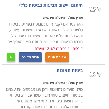
שיש עמה קלון.
חיתום ויישוב תביעות בביטוח כללי
התקן המקצועי ללימודים ולהסמכה נמצא באחריות משרד
אורין שפלטר השכלה פיננסית
האוצר. קורס הכשרת היסוד, להסמכת סוכן ביטוח אלמנטרי,
ההחלטה אם לקבל אדם כמבוטח בפוליסת ביטוח
אורך כ-450 שעות לימוד אקדמאיות, מסלול מקיף ונרחב,
כלשהי ובאילו תנאים, היא בעלת חשיבות עצומה,
שדורש מסלולים מאומצים יחסית במהלך זמן לא קצר; ישנם
והיא נלקחת על ידי החתם ומיישב התביעות של
מוסדות בהם הלימודים נמשכים שנתיים וישנם אחרים
חברת הביטוח. תפקידו של החתם הוא להעריך את
שמציעים מתכונת הכשרה של שנה וחצי. לא מומלץ לחפש
קורסים - קורסים לגילאי 18 ומעלה
ולהירשם למסלולים קצרים יותר (שאינם התמחויות לבעלי
שליחת פניה
פרטי הקורס

מקצוע), שכן הסמכה רשמית היא חיונית לתעסוקה במקצוע.
כפי שצוין, מועמדים בעלי תואר ראשון בכלכלה למשל יכולים
ביטוח תאונות
לקבל פטור מחלק מהקורסים מה שמקצר את משך הלימוד.
אורין שפלטר השכלה פיננסית
המודעות לצורך בביטוחי החיים והבריאות הביאה לכך
כולנו מועדים לתאונות, ולכן אנו מבטחים את עצמנו
בביטוחי חיים, ביטוחי אובדן כושר עבודה, ביטוחי
שהתחום הולך ומתפתח. לצד ביטוחים בסיסיים, אותם ניתן
בריאות ושאר ביטוחי גוף. מי אשר אמונים על
לבצע כיום גם מול מוסדות הפועלים באופן מקוון, טלפוני
ביטוחים אלה הינם סוכני הביטוח. קורס זה