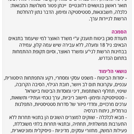
תואר ראשון בנושאים רלוונטיים יינתן פטור משלושת המבואות:
כלכלה, חשבונאות, סטטיסטיקה ומימון. הדבר נתון להחלטת
הרשות לניירות ערך.
הסמכה
תעודת סוכן ביטוח תוענק ע"י משרד האוצר למי שיעמוד בתנאים
הבאים: גיל 18 ומעלה, ללא עבירה שיש עמה קלון, עמידה
בבחינות הרשות לני"ע ומשרד האוצר, וסיום תקופת ההתמחות
בתחום הנדרש.
נושאי הלימוד
- יסודות הביטוח - משפט עסקי ומסחרי, רקע והתפתחות היסטורית,
ענפים, עקרונות תום לב ויושר, חובת הגילוי, הסיבה הקרובה,
שיפוי, תחלוף השתתפות, דיני ומוסדות הביטוח בישראל
- סטטיסטיקה ומימון- חישוב ריביות, ערך נוכחי ועתידי ותשואות,
ערכים מרכזיים, ומדדי פיזור של סדרות סטטיסטיות, התפלגות
נורמלית, ניתוח רגרסיה
- מבוא לכלכלה - שווקים למוצרים השונים הן בתנאי תחרות ללא
התערבות ממשלתית, תחתיה, ובתנאי תחרות בלתי משוכללת,
פעילות המשק, מחזורי עסקים, מדיניות - פיסיקלית ומוניטארית,