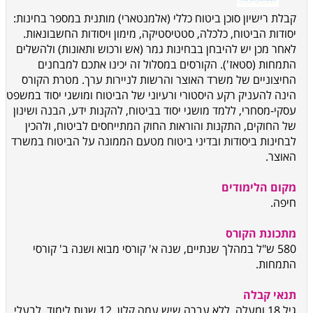
קבלת רישיון סוכן ביטוח כללי (אלמנטארי) מותנית במספר בחינות:
יסודות הביטוח, כלכלה, סטטיסטיקה, מימון ויסודות החשבונאות.
לאחר מכן יש להיבחן בבחינות גמר (אש ורכוש ותאונות) ולהשלים
התמחות (סטאז'). הקורסים במסלול זה יכינו אתכם למבחנים
החיצוניים של משרד האוצר והרשות לניירות ערך. מטרת הקורס
הינה להעניק רקע היסטורי ורעיוני של הביטוח ומושגי יסוד במשפט
עסקי-מסחרי, ללמד מושגי יסוד בביטוח, להקנות ידע, הבנה ושינון
של החוקים, התקנות והוראות החוק המתייחסים לביטוח, ולהכין
לבחינות ביסודות ובדיני ביטוח מטעם הממונה על הביטוח במשרד
האוצר.
מקום הלימודים
חיפה.
מתכונת הקורס
580 ש"ל במהלך שנתיים, שנה א' קורסי מבוא ושנה ב' קורסי
התמחות.
תנאי קבלה
גיל 18 ומעלה, ללא עברה שיש עמה קלון, 12 שנות לימוד. לבעלי