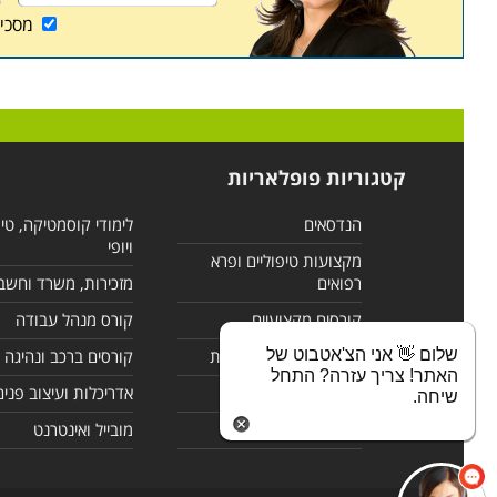
מסכי
קטגוריות פופלאריות
הנדסאים
לימודי קוסמטיקה, טי
ויופי
מקצועות טיפוליים ופרא
רפואים
מזכירות, משרד וחשב
קורסים מקצועיים
קורס מנהל עבודה
שלום 👋 אני הצ'אטבוט של
לימודי מחשבים ורשתות
קורסים ברכב ונהיגה
האתר! צריך עזרה? התחל
קורסים בניהול
אדריכלות ועיצוב פנים
שיחה.
לימודי שפות
מובייל ואינטרנט