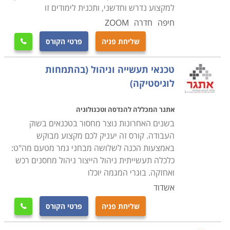
למקצוע נדרש וחדשני, ותכנית לימודים זו
הקורס מקנה את כל הידע הנדרש, כך גם מי שאין לו כל
חיפה
חדרה
ZOOM
רקע בתחום, יוכל בסיום הקורס להיות מוכן לקראת עבודה
שליחת פניה
פרטי הקורס

בתחום, כאשר ניתן כבר במהלך הקורס לנסות ולהשתלב
במחלקות הרכש של חברות מסוימות ולהתחיל לרכוש
טכנאי תעשייה וניהול (בהתמחות
ניסיון. קורס רכש ולוגיסטיקה מתקיים בכל רחבי הארץ: חיפה,
לוגיסטיקה)
תל אביב , נתניה, כפר סבא ועוד מקומות רבים נוספים
אחרים.
אתגר המכללה להנדסה וטכנולוגיה
בשנים האחרונות נוצר מחסור בטכנאים בשוק
העבודה. קורס זה יעניק לכם מקצוע מבוקש
באמצעות הכנה לשלושה מבחני גמר מטעם מה"ט:
כלכלה תעשייתית ניהול הייצור ניהול מחסנים רכש
ואחזקה. בוגרי המגמה יוכלו
אשדוד
שליחת פניה
פרטי הקורס
