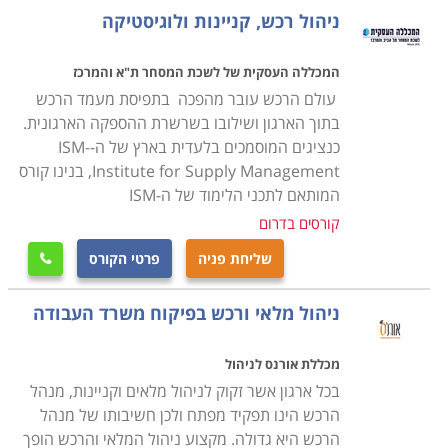
מנת להצליח בתפקיד מרכזי זה.
ניהול רכש, קניינות ולוגיסטיקה
במסגרת הקורס מועברים תכנים להכנת תכנית רכש, הכנת
המכללה העסקית של לשכת המסחר ת"א והמרכז
הצעת מחיר באופן יעיל ואפקטיבי לארגון, תהליכי משא ומתן,
עולם הרכש עובר מהפכה בתפיסת מעמד הרכש
ניהול קשרי ושיתופי פעולה עם ספקים תוך הקפדה על כל
בתוך הארגון ושילובו בשרשרת ההספקה הארגונית.
כנציגים המוסמכים בלעדית בארץ של ה-ISM-
הנהלים והכללים המשפטיים בתחום הסחר והמיסוי מול
Institute for Supply Management, בנינו קורס
ספקים מקומיים ובינלאומיים.
המותאם לתכני הלימוד של ה-ISM
קורסים בדרום
עבור מי מתאימים הלימודים
שליחת פניה
פרטי הקורס
קורס רכש ולוגיסטיקה אורך כשנה אחת, כאשר הוא מתנהל

בהתאם לתכנית של התמ"ת, והתעודה אף היא ניתנת
ניהול מלאי ורכש בפיקוח משרד העבודה
מטעם התמ"ת. בסיום הקורס אפשר לעסוק במקצוע במגוון
של מקומות עבודה, שכן בכל ארגון גדול קיימת מחלקה
מכללת אורנס לניהול
מיוחדת לרכש ולוגיסטיקה ולכן זהו מקצוע מבוקש ביותר
בכל ארגון אשר זקוק לניהול מלאים וקניינות, מנהל
המתאים הן לחיילים משוחררים בתחילת דרכם המקצועית
הרכש הינו תפקיד מפתח ולכן חשיבותו של מנהל
והן כהסבה מקצועית.
הרכש היא גדולה. מקצוע ניהול המלאי והרכש הופך