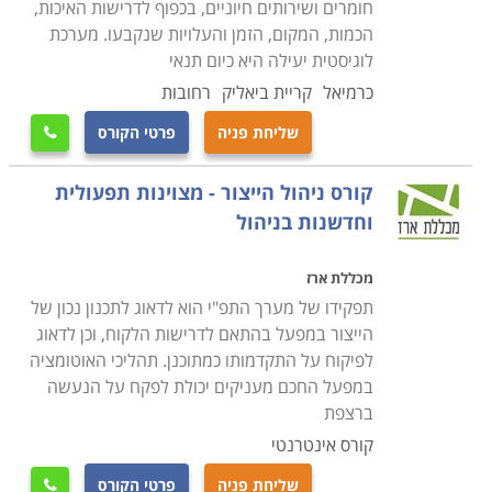
חומרים ושירותים חיוניים, בכפוף לדרישות האיכות,
הכמות, המקום, הזמן והעלויות שנקבעו. מערכת
לוגיסטית יעילה היא כיום תנאי
כרמיאל
קריית ביאליק
רחובות
שליחת פניה
פרטי הקורס

קורס ניהול הייצור - מצוינות תפעולית
וחדשנות בניהול
מכללת ארז
תפקידו של מערך התפ"י הוא לדאוג לתכנון נכון של
הייצור במפעל בהתאם לדרישות הלקוח, וכן לדאוג
לפיקוח על התקדמותו כמתוכנן. תהליכי האוטומציה
במפעל החכם מעניקים יכולת לפקח על הנעשה
ברצפת
קורס אינטרנטי
שליחת פניה
פרטי הקורס
