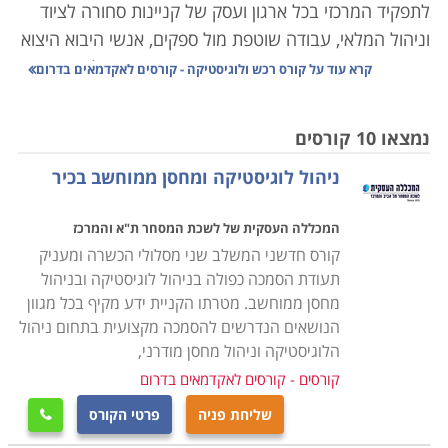
לתפקיד המרכזי בכל ארגון ועסק של קניינות סחורה לציוד
וניהול המלאי, עבודה שוטפת מול ספקים, אנשי היבוא היצוא
והעובדים באופן מדויק, הדורש תיאום אחיד עם כל הגורמים
קרא עוד על
קורס רכש ולוגיסטיקה - קורסים לאקדמאים בדרום
הנוגעים בדבר כך שהעסק יתפקד בצורה אופטימלית ויעילה.
נמצאו 10 קורסים
הנושאים הנלמדים בקורס הם ניהול המשאב האנושי, ניהול
ניהול לוגיסטיקה ומחסן ממוחשב בכיר
איכות, ארגון ותפעול מלאי העסק, ניהול הצד הפיננסי,
עריכת חוזים ומציאת התאמה בין הצרכים של העסק ליכולת
המכללה העסקית של לשכת המסחר ת"א והמרכז
התקציבית, שכן עסק שאינו מנהל את הרכש באופן תקין,
קורס חדשני המשלב שני מסלולי הכשרה ומעניק
עשוי מהר מאוד להיקלע לקשיים שלעתים בלתי הפיכים.
תעודת הסמכה כפולה בניהול לוגיסטיקה ובניהול
מחסן ממוחשב. מטרתו הקניית ידע מקיף בכל מגוון
הקורס אינו דורש כל ידע מוקדם, אך עם זאת נדרשת יכולת
הנושאים הנדרשים להסמכה מקצועית בתחום ניהול
ארגון וניהול שכן, מדובר בתפקיד עם הרבה אחריות, והבנה,
הלוגיסטיקה וניהול מחסן מודרני,
הן פיננסית והן משפטית, שכן, ככל שהארגון מורכב יותר, כך
קורסים - קורסים לאקדמאים בדרום
יש משמעות רבה יותר לכל רכישה כמו גם לניהול המלאי
שליחת פניה
פרטי הקורס

ולכן אמנם אין תנאי קבלה אך נדרשים כישורים אישיים על