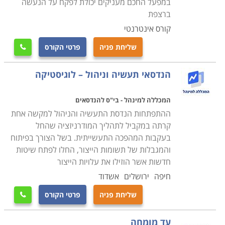
במפעל החכם מעניקים יכולת לפקח על הנעשה
ברצפת
קורס אינטרנטי
שליחת פניה
פרטי הקורס

הנדסאי תעשיה וניהול – לוגיסטיקה
המכללה למינהל - בי"ס להנדסאים
ההתפתחות הנדסת התעשיה והניהול למקשה אחת
קרתה במקביל לתהליך המודרניזציה שהחל
בעקבות המהפכה התעשייתית. בשל הצורך בפיתוח
והמגבלות של תשומות הייצור, החלו לפתח שיטות
חדשות אשר הוזילו את עלויות הייצור
חיפה
ירושלים
אשדוד
שליחת פניה
פרטי הקורס

עד מומחה