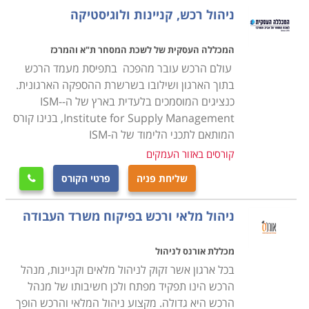
מנת להצליח בתפקיד מרכזי זה.
ניהול רכש, קניינות ולוגיסטיקה
במסגרת הקורס מועברים תכנים להכנת תכנית רכש, הכנת
המכללה העסקית של לשכת המסחר ת"א והמרכז
הצעת מחיר באופן יעיל ואפקטיבי לארגון, תהליכי משא ומתן,
עולם הרכש עובר מהפכה בתפיסת מעמד הרכש
ניהול קשרי ושיתופי פעולה עם ספקים תוך הקפדה על כל
בתוך הארגון ושילובו בשרשרת ההספקה הארגונית.
כנציגים המוסמכים בלעדית בארץ של ה-ISM-
הנהלים והכללים המשפטיים בתחום הסחר והמיסוי מול
Institute for Supply Management, בנינו קורס
ספקים מקומיים ובינלאומיים.
המותאם לתכני הלימוד של ה-ISM
קורסים באזור העמקים
עבור מי מתאימים הלימודים
שליחת פניה
פרטי הקורס
קורס רכש ולוגיסטיקה אורך כשנה אחת, כאשר הוא מתנהל

בהתאם לתכנית של התמ"ת, והתעודה אף היא ניתנת
ניהול מלאי ורכש בפיקוח משרד העבודה
מטעם התמ"ת. בסיום הקורס אפשר לעסוק במקצוע במגוון
של מקומות עבודה, שכן בכל ארגון גדול קיימת מחלקה
מכללת אורנס לניהול
מיוחדת לרכש ולוגיסטיקה ולכן זהו מקצוע מבוקש ביותר
בכל ארגון אשר זקוק לניהול מלאים וקניינות, מנהל
המתאים הן לחיילים משוחררים בתחילת דרכם המקצועית
הרכש הינו תפקיד מפתח ולכן חשיבותו של מנהל
והן כהסבה מקצועית.
הרכש היא גדולה. מקצוע ניהול המלאי והרכש הופך