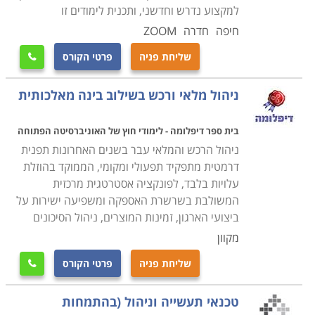
למקצוע נדרש וחדשני, ותכנית לימודים זו
הקורס מקנה את כל הידע הנדרש, כך גם מי שאין לו כל
חיפה
חדרה
ZOOM
רקע בתחום, יוכל בסיום הקורס להיות מוכן לקראת עבודה
שליחת פניה
פרטי הקורס

בתחום, כאשר ניתן כבר במהלך הקורס לנסות ולהשתלב
במחלקות הרכש של חברות מסוימות ולהתחיל לרכוש
ניהול מלאי ורכש בשילוב בינה מאלכותית
ניסיון. קורס רכש ולוגיסטיקה מתקיים בכל רחבי הארץ: חיפה,
תל אביב , נתניה, כפר סבא ועוד מקומות רבים נוספים
בית ספר דיפלומה - לימודי חוץ של האוניברסיטה הפתוחה
אחרים.
ניהול הרכש והמלאי עבר בשנים האחרונות תפנית
דרמטית מתפקיד תפעולי ומקומי, הממוקד בהוזלת
עלויות בלבד, לפונקציה אסטרטגית מרכזית
המשולבת בשרשרת האספקה ומשפיעה ישירות על
ביצועי הארגון, זמינות המוצרים, ניהול הסיכונים
מקוון
שליחת פניה
פרטי הקורס

טכנאי תעשייה וניהול (בהתמחות