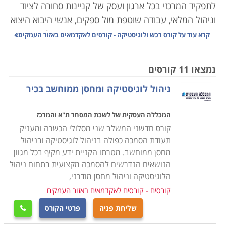
לתפקיד המרכזי בכל ארגון ועסק של קניינות סחורה לציוד
וניהול המלאי, עבודה שוטפת מול ספקים, אנשי היבוא היצוא
והעובדים באופן מדויק, הדורש תיאום אחיד עם כל הגורמים
קרא עוד על
קורס רכש ולוגיסטיקה - קורסים לאקדמאים באזור העמקים
הנוגעים בדבר כך שהעסק יתפקד בצורה אופטימלית ויעילה.
נמצאו 11 קורסים
הנושאים הנלמדים בקורס הם ניהול המשאב האנושי, ניהול
ניהול לוגיסטיקה ומחסן ממוחשב בכיר
איכות, ארגון ותפעול מלאי העסק, ניהול הצד הפיננסי,
עריכת חוזים ומציאת התאמה בין הצרכים של העסק ליכולת
המכללה העסקית של לשכת המסחר ת"א והמרכז
התקציבית, שכן עסק שאינו מנהל את הרכש באופן תקין,
קורס חדשני המשלב שני מסלולי הכשרה ומעניק
עשוי מהר מאוד להיקלע לקשיים שלעתים בלתי הפיכים.
תעודת הסמכה כפולה בניהול לוגיסטיקה ובניהול
מחסן ממוחשב. מטרתו הקניית ידע מקיף בכל מגוון
הקורס אינו דורש כל ידע מוקדם, אך עם זאת נדרשת יכולת
הנושאים הנדרשים להסמכה מקצועית בתחום ניהול
ארגון וניהול שכן, מדובר בתפקיד עם הרבה אחריות, והבנה,
הלוגיסטיקה וניהול מחסן מודרני,
הן פיננסית והן משפטית, שכן, ככל שהארגון מורכב יותר, כך
קורסים - קורסים לאקדמאים באזור העמקים
יש משמעות רבה יותר לכל רכישה כמו גם לניהול המלאי
שליחת פניה
פרטי הקורס

ולכן אמנם אין תנאי קבלה אך נדרשים כישורים אישיים על