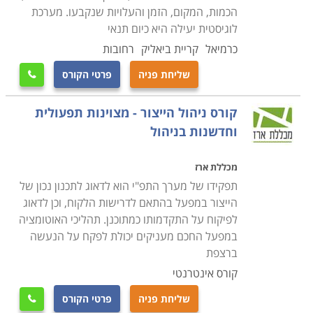
הכמות, המקום, הזמן והעלויות שנקבעו. מערכת
לוגיסטית יעילה היא כיום תנאי
כרמיאל
קריית ביאליק
רחובות
שליחת פניה
פרטי הקורס

קורס ניהול הייצור - מצוינות תפעולית
וחדשנות בניהול
מכללת ארז
תפקידו של מערך התפ"י הוא לדאוג לתכנון נכון של
הייצור במפעל בהתאם לדרישות הלקוח, וכן לדאוג
לפיקוח על התקדמותו כמתוכנן. תהליכי האוטומציה
במפעל החכם מעניקים יכולת לפקח על הנעשה
ברצפת
קורס אינטרנטי
שליחת פניה
פרטי הקורס
