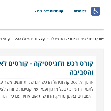

דף הבית
קטגוריות לימודים
אתר קורסים
/
שיווק ומכירות
/
קורס רכש ולוגיסטיקה
/
קורס רכש ולוגיסטיקה - קורסים
קורס רכש ולוגיסטיקה
- קורסים ל
והסביבה
ארגון הלוגסטיקה וניהול הרכש הם שני תחומים אשר עליה
לתפקיד המרכזי בכל ארגון ועסק של קניינות סחורה לציו
והעובדים באופן מדויק, הדורש תיאום אחיד עם כל הגו
הנושאים הנלמדים בקורס הם ניהול המשאב האנושי, ניהו