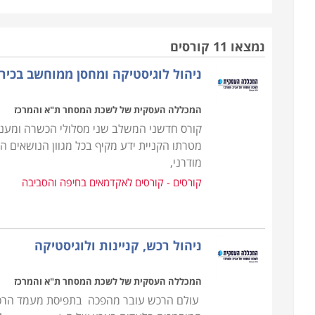
עריכת חוזים ומציאת התאמה בין הצרכים של העסק ליכו
עשוי מהר מאוד להיקלע לקשיים שלעתים בלתי הפיכים.
נמצאו 11 קורסים
ניהול לוגיסטיקה ומחסן ממוחשב בכיר
הקורס אינו דורש כל ידע מוקדם, אך עם זאת נדרשת יכו
הן פיננסית והן משפטית, שכן, ככל שהארגון מורכב יותר
המכללה העסקית של לשכת המסחר ת"א והמרכז
אמנם אין תנאי קבלה אך נדרשים כישורים אישיים על מ
קורס חדשני המשלב שני מסלולי הכשרה ומעניק
מטרתו הקניית ידע מקיף בכל מגוון הנושאים 
במסגרת הקורס מועברים תכנים להכנת תכנית רכש, הכנת
מודרני,
ניהול קשרי ושיתופי פעולה עם ספקים תוך הקפדה על 
קורסים - קורסים לאקדמאים בחיפה והסביבה
מקומיים ובינלאומיים.
עבור מי מתאימים הלימודים
ניהול רכש, קניינות ולוגיסטיקה
קורס רכש ולוגיסטיקה אורך כשנה אחת, כאשר הוא מ
התמ"ת. בסיום הקורס אפשר לעסוק במקצוע במגוון של מ
המכללה העסקית של לשכת המסחר ת"א והמרכז
לרכש ולוגיסטיקה ולכן זהו מקצוע מבוקש ביותר המתאי
עולם הרכש עובר מהפכה בתפיסת מעמד הרכש 
מקצועית.