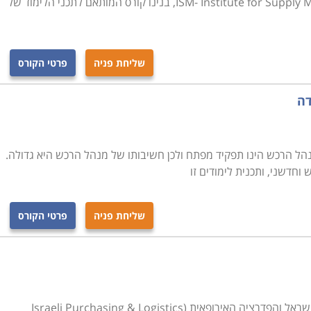
המוסמכים בלעדית בארץ של ה-ISM- Institute for Supply Management, בנינו קורס המותאם לתכני הלימוד של
רקע בתחום, יוכל בסיום הקורס להיות מוכן לקראת עבודה
 במחלקות הרכש של חברות מסוימות ולהתחיל לרכוש
שליחת פניה
פרטי הקורס
יפה, תל אביב , נתניה, כפר סבא ועוד מקומות רבים נוספים
דה
 מנהל הרכש הינו תפקיד מפתח ולכן חשיבותו של מנהל הרכש היא גדולה.
חדשני, ותכנית לימודים זו
שליחת פניה
פרטי הקורס
קורס בהכרת ארגון מנהלי רכש והלוגיסטיקה בישראל והפדרציה האירופאית (Israeli Purchasing & Logistics