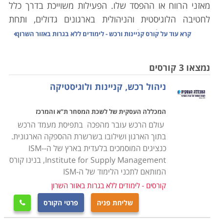
מאזני הרווח או ההפסד שלו. הפעילות משוייכת בדרך כלל
לחטיבה הלוגיסטית והניהולית בארגונים גדולים, ותחת
מטריה זו מטופלים כל נושאי התמחור, רכישת ואחזקת חומרי
קרא עוד על
קורס קניינות ורכש - לימודים ללא בגרות באזור השרון
הגלם הנדרשים לפעילות המסחרית. המעקב המקצועי
נמשך לאורך כל פעילותם של תהליכים אלו, ושל הקשורים
נמצאו 3 קורסים
בהם.
ניהול רכש, קניינות ולוגיסטיקה
השרשרת מתחילה בפרסום מכרזים וקבלת הצעות המחיר
המבוקשות בהם, ניהול המשא ומתן עם הספקים האפשריים,
המכללה העסקית של לשכת המסחר ת"א והמרכז
בחירה מבין האפשרויות שהושגו, סגירת חוזים תואמים אשר
עולם הרכש עובר מהפכה בתפיסת מעמד הרכש
יגדירו את תנאי הרכש כגון כמויות וזמני אספקה, הוצאת
בתוך הארגון ושילובו בשרשרת ההספקה הארגונית.
הזמנות רכש בפועל מאותו ספק ועל בסיס ההבנות שהושגו,
כנציגים המוסמכים בלעדית בארץ של ה-ISM-
וכמובן התשלום. המשימות הבאות בסדר הפעילות הן טיפול
Institute for Supply Management, בנינו קורס
באחסנת חומרי הגלם והמלאים, הליכים המשוייכים כבר
המותאם לתכני הלימוד של ה-ISM
לתחום הלוגיסטיקה. אם היתה כוונתכם להתמחות במיוחד
קורסים - לימודים ללא בגרות באזור השרון
בתחום זה, המקום המדוייק עבורם איננו בין העמודים הבאים
שליחת פניה
פרטי הקורס

אלא
כאן
.