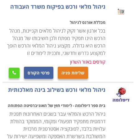
ניהול מלאי ורכש בפיקוח משרד העבודה
ארגון אשר פועל בו קניין מוצלח נהנה מיתרונות רבים
וחשובים; בראש ובראשונה, במידה ואכן נערכה סקירה
מכללת אורנס לניהול
נאותה ומקיפה בין הטכנולוגיות ומקורות האספקה, הרי
בכל ארגון אשר זקוק לניהול מלאים וקניינות, מנהל
שחומרי הגלם המשמשים אותו נקנים במחירים
הרכש הינו תפקיד מפתח ולכן חשיבותו של מנהל
הרכש היא גדולה. מקצוע ניהול המלאי והרכש הופך
אטרקטיביים, דבר המוזיל את עלויות הייצור ומשפר את
למקצוע נדרש וחדשני, ותכנית לימודים זו
רווחיות התוצר הסופי המשווק. כאשר המלאי זמין מהספקים
קורסים באזור השרון
בכל עת במהירות הנדרשת ובתהליך שינוע זריז וחסכוני,
הדבר מפחית את צרכי האחסנה בארגון. פעילות נכונה
שליחת פניה
פרטי הקורס

חוסכת כסף הן בתפעול המחסנים ונפח המלאי היקר
ניהול מלאי ורכש בשילוב בינה מאלכותית
המאוחסן בהם, והן בתשלומים מראש על אותם חומרים.
התנהלות יעילה שכזו עשויה להיות זו שתבדיל תבדיל בין
בית ספר דיפלומה - לימודי חוץ של האוניברסיטה הפתוחה
הפסד אפשרי לרווחים גבוהים.
ניהול הרכש והמלאי עבר בשנים האחרונות תפנית
דרמטית מתפקיד תפעולי ומקומי, הממוקד בהוזלת
הקניין ומנהל הרכש בארגון חולש על אחריות רבת ערך
עלויות בלבד, לפונקציה אסטרטגית מרכזית
הכוללת מסחר בסכומים גבוהים מאוד, והעסקאות
המשולבת בשרשרת האספקה ומשפיעה ישירות על