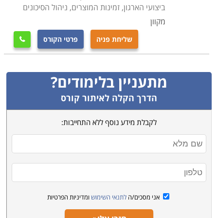
המתבצעות תחת כנפיו המקצועיות הן משמעותיות ביותר.
ביצועי הארגון, זמינות המוצרים, ניהול הסיכונים
מעמד זה מחייב רמת אחריות גבוהה, יחסי אמון הדוקים עם
מקוון
הגורמים הפיננסיים בארגון, מיומנות במשא ומתן, חוש
שליחת פניה
פרטי הקורס

מסחרי חד, דייקנות וערנות, מכלול מורכב זה ממקם את איש
המקצוע בשורה המנהלתית הראשונה בחברה, וביצועיו
המקצועיים מקרינים באופן ישיר על המאזן השוטף.
מתעניין בלימודים?
מנהל הרכש הוא פונקציה חיונית גם בתהליכים עתידיים כמו
הדרך הקלה לאיתור קורס
למשל פיתוח מוצר חדש. עליו לייעץ לגבי עלויות חומרי
הגלם אשר ישמשו והטכנולוגיות העדיפות, מרכיבים קריטיים
לקבלת מידע נוסף ללא התחייבות:
בשיקולי הכדאיות של הפיתוח והייצור בפועל.
למי מתאימי הלימודים
לימודי קניינות מקובלים בדרך כלל אצל עובדים בארגון אשר
מבקשים לחדד את ההתמחות שלהם לצורך פרטני זה, ולרוב
כבר קשורים בדרך זו או אחרת לאחד משלבי הפעילות בו
אני מסכים/ה
לתנאי השימוש
ומדיניות הפרטיות
הוא עוסק, בין אלו ניתן למנות למשל עובדים המכהנים