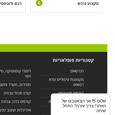
מקצוע נרכש
רכש ולוגיסטי
קטגוריות פופלאריות
הנדסאים
לימודי קוסמטיקה, טי
ויופי
מקצועות טיפוליים ופרא
רפואים
מזכירות, משרד וחשב
קורסים מקצועיים
קורס מנהל עבודה
שלום 👋 אני הצ'אטבוט של
לימודי מחשבים ורשתות
קורסים ברכב ונהיגה
האתר! צריך עזרה? התחל
קורסים בניהול
אדריכלות ועיצוב פנים
שיחה.