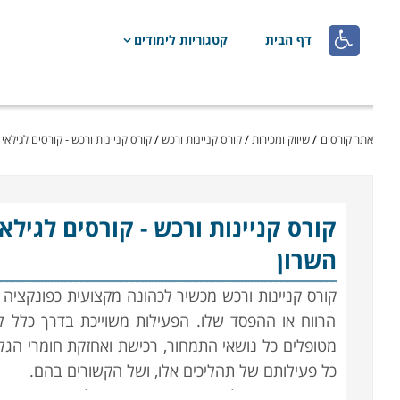

דף הבית
קטגוריות לימודים
אתר קורסים
/
שיווק ומכירות
/
קורס קניינות ורכש
/
קורס קניינות ורכש - קורסים לגילאי 18 ומעלה
קורס קניינות ורכש
השרון
קורס קניינות ורכש מכשיר לכהונה מקצועית כפונקציה 
הרווח או ההפסד שלו. הפעילות משוייכת בדרך כלל לח
מטופלים כל נושאי התמחור, רכישת ואחזקת חומרי ה
כל פעילותם של תהליכים אלו, ושל הקשורים בהם.
השרשרת מתחילה בפרסום מכרזים וקבלת הצעות המחי