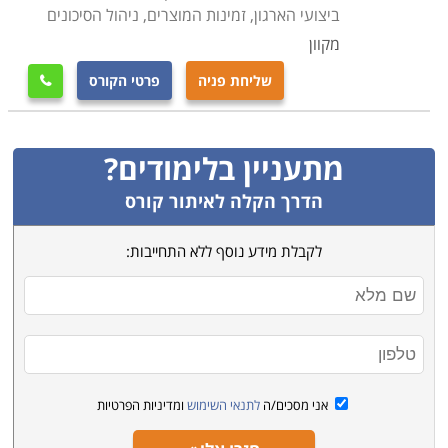
המתבצעות תחת כנפיו המקצועיות הן משמעותיות ביותר.
ביצועי הארגון, זמינות המוצרים, ניהול הסיכונים
מעמד זה מחייב רמת אחריות גבוהה, יחסי אמון הדוקים עם
מקוון
הגורמים הפיננסיים בארגון, מיומנות במשא ומתן, חוש
שליחת פניה
פרטי הקורס

מסחרי חד, דייקנות וערנות, מכלול מורכב זה ממקם את איש
המקצוע בשורה המנהלתית הראשונה בחברה, וביצועיו
המקצועיים מקרינים באופן ישיר על המאזן השוטף.
מתעניין בלימודים?
מנהל הרכש הוא פונקציה חיונית גם בתהליכים עתידיים כמו
הדרך הקלה לאיתור קורס
למשל פיתוח מוצר חדש. עליו לייעץ לגבי עלויות חומרי
הגלם אשר ישמשו והטכנולוגיות העדיפות, מרכיבים קריטיים
לקבלת מידע נוסף ללא התחייבות:
בשיקולי הכדאיות של הפיתוח והייצור בפועל.
למי מתאימי הלימודים
לימודי קניינות מקובלים בדרך כלל אצל עובדים בארגון אשר
מבקשים לחדד את ההתמחות שלהם לצורך פרטני זה, ולרוב
כבר קשורים בדרך זו או אחרת לאחד משלבי הפעילות בו
אני מסכים/ה
לתנאי השימוש
ומדיניות הפרטיות
הוא עוסק, בין אלו ניתן למנות למשל עובדים המכהנים