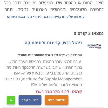
מאזני הרווח או ההפסד שלו. הפעילות משוייכת בדרך כלל
לחטיבה הלוגיסטית והניהולית בארגונים גדולים, ותחת
מטריה זו מטופלים כל נושאי התמחור, רכישת ואחזקת חומרי
קרא עוד על
קורס קניינות ורכש - לימודי בוקר באזור השרון
הגלם הנדרשים לפעילות המסחרית. המעקב המקצועי
נמשך לאורך כל פעילותם של תהליכים אלו, ושל הקשורים
נמצאו 3 קורסים
בהם.
ניהול רכש, קניינות ולוגיסטיקה
השרשרת מתחילה בפרסום מכרזים וקבלת הצעות המחיר
המבוקשות בהם, ניהול המשא ומתן עם הספקים האפשריים,
המכללה העסקית של לשכת המסחר ת"א והמרכז
בחירה מבין האפשרויות שהושגו, סגירת חוזים תואמים אשר
עולם הרכש עובר מהפכה בתפיסת מעמד הרכש
יגדירו את תנאי הרכש כגון כמויות וזמני אספקה, הוצאת
בתוך הארגון ושילובו בשרשרת ההספקה הארגונית.
הזמנות רכש בפועל מאותו ספק ועל בסיס ההבנות שהושגו,
כנציגים המוסמכים בלעדית בארץ של ה-ISM-
וכמובן התשלום. המשימות הבאות בסדר הפעילות הן טיפול
Institute for Supply Management, בנינו קורס
באחסנת חומרי הגלם והמלאים, הליכים המשוייכים כבר
המותאם לתכני הלימוד של ה-ISM
לתחום הלוגיסטיקה. אם היתה כוונתכם להתמחות במיוחד
קורסים - לימודי בוקר באזור השרון
בתחום זה, המקום המדוייק עבורם איננו בין העמודים הבאים
שליחת פניה
פרטי הקורס

אלא
כאן
.