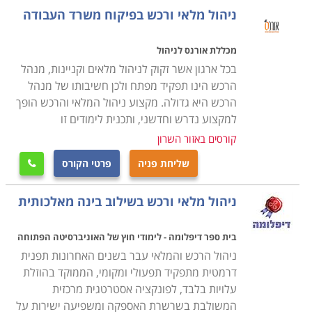
ניהול מלאי ורכש בפיקוח משרד העבודה
ארגון אשר פועל בו קניין מוצלח נהנה מיתרונות רבים
וחשובים; בראש ובראשונה, במידה ואכן נערכה סקירה
מכללת אורנס לניהול
נאותה ומקיפה בין הטכנולוגיות ומקורות האספקה, הרי
בכל ארגון אשר זקוק לניהול מלאים וקניינות, מנהל
שחומרי הגלם המשמשים אותו נקנים במחירים
הרכש הינו תפקיד מפתח ולכן חשיבותו של מנהל
הרכש היא גדולה. מקצוע ניהול המלאי והרכש הופך
אטרקטיביים, דבר המוזיל את עלויות הייצור ומשפר את
למקצוע נדרש וחדשני, ותכנית לימודים זו
רווחיות התוצר הסופי המשווק. כאשר המלאי זמין מהספקים
קורסים באזור השרון
בכל עת במהירות הנדרשת ובתהליך שינוע זריז וחסכוני,
הדבר מפחית את צרכי האחסנה בארגון. פעילות נכונה
שליחת פניה
פרטי הקורס

חוסכת כסף הן בתפעול המחסנים ונפח המלאי היקר
ניהול מלאי ורכש בשילוב בינה מאלכותית
המאוחסן בהם, והן בתשלומים מראש על אותם חומרים.
התנהלות יעילה שכזו עשויה להיות זו שתבדיל תבדיל בין
בית ספר דיפלומה - לימודי חוץ של האוניברסיטה הפתוחה
הפסד אפשרי לרווחים גבוהים.
ניהול הרכש והמלאי עבר בשנים האחרונות תפנית
דרמטית מתפקיד תפעולי ומקומי, הממוקד בהוזלת
הקניין ומנהל הרכש בארגון חולש על אחריות רבת ערך
עלויות בלבד, לפונקציה אסטרטגית מרכזית
הכוללת מסחר בסכומים גבוהים מאוד, והעסקאות
המשולבת בשרשרת האספקה ומשפיעה ישירות על