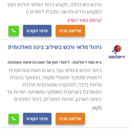
המתבצעות תחת כנפיו המקצועיות הן משמעותיות ביותר.
הרכש היא גדולה. מקצוע ניהול המלאי והרכש הופך
מעמד זה מחייב רמת אחריות גבוהה, יחסי אמון הדוקים עם
למקצוע נדרש וחדשני, ותכנית לימודים זו
הגורמים הפיננסיים בארגון, מיומנות במשא ומתן, חוש
קורסים באזור השרון
מסחרי חד, דייקנות וערנות, מכלול מורכב זה ממקם את איש
שליחת פניה
פרטי הקורס

המקצוע בשורה המנהלתית הראשונה בחברה, וביצועיו
המקצועיים מקרינים באופן ישיר על המאזן השוטף.
ניהול מלאי ורכש בשילוב בינה מאלכותית
מנהל הרכש הוא פונקציה חיונית גם בתהליכים עתידיים כמו
למשל פיתוח מוצר חדש. עליו לייעץ לגבי עלויות חומרי
בית ספר דיפלומה - לימודי חוץ של האוניברסיטה הפתוחה
הגלם אשר ישמשו והטכנולוגיות העדיפות, מרכיבים קריטיים
ניהול הרכש והמלאי עבר בשנים האחרונות תפנית
דרמטית מתפקיד תפעולי ומקומי, הממוקד בהוזלת
בשיקולי הכדאיות של הפיתוח והייצור בפועל.
עלויות בלבד, לפונקציה אסטרטגית מרכזית
המשולבת בשרשרת האספקה ומשפיעה ישירות על
למי מתאימי הלימודים
ביצועי הארגון, זמינות המוצרים, ניהול הסיכונים
לימודי קניינות מקובלים בדרך כלל אצל עובדים בארגון אשר
מקוון
מבקשים לחדד את ההתמחות שלהם לצורך פרטני זה, ולרוב
שליחת פניה
פרטי הקורס

כבר קשורים בדרך זו או אחרת לאחד משלבי הפעילות בו
הוא עוסק, בין אלו ניתן למנות למשל עובדים המכהנים