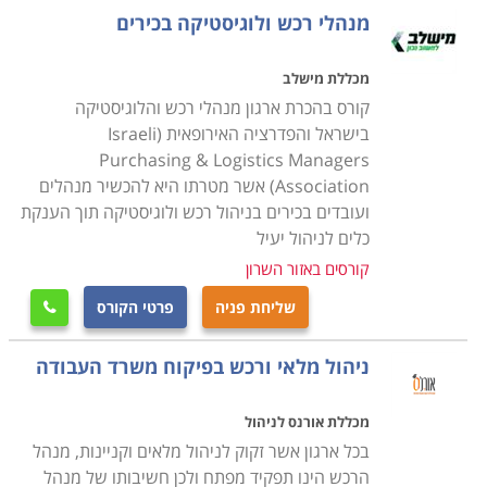
מנהלי רכש ולוגיסטיקה בכירים
ארגון אשר פועל בו קניין מוצלח נהנה מיתרונות רבים
וחשובים; בראש ובראשונה, במידה ואכן נערכה סקירה
מכללת מישלב
נאותה ומקיפה בין הטכנולוגיות ומקורות האספקה, הרי
קורס בהכרת ארגון מנהלי רכש והלוגיסטיקה
שחומרי הגלם המשמשים אותו נקנים במחירים
בישראל והפדרציה האירופאית (Israeli
Purchasing & Logistics Managers
אטרקטיביים, דבר המוזיל את עלויות הייצור ומשפר את
Association) אשר מטרתו היא להכשיר מנהלים
רווחיות התוצר הסופי המשווק. כאשר המלאי זמין מהספקים
ועובדים בכירים בניהול רכש ולוגיסטיקה תוך הענקת
בכל עת במהירות הנדרשת ובתהליך שינוע זריז וחסכוני,
כלים לניהול יעיל
הדבר מפחית את צרכי האחסנה בארגון. פעילות נכונה
קורסים באזור השרון
חוסכת כסף הן בתפעול המחסנים ונפח המלאי היקר
שליחת פניה
פרטי הקורס

המאוחסן בהם, והן בתשלומים מראש על אותם חומרים.
התנהלות יעילה שכזו עשויה להיות זו שתבדיל תבדיל בין
ניהול מלאי ורכש בפיקוח משרד העבודה
הפסד אפשרי לרווחים גבוהים.
מכללת אורנס לניהול
הקניין ומנהל הרכש בארגון חולש על אחריות רבת ערך
בכל ארגון אשר זקוק לניהול מלאים וקניינות, מנהל
הכוללת מסחר בסכומים גבוהים מאוד, והעסקאות
הרכש הינו תפקיד מפתח ולכן חשיבותו של מנהל