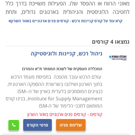
מאזני הרווח או ההפסד שלו. הפעילות משוייכת בדרך כלל
לחטיבה הלוגיסטית והניהולית בארגונים גדולים, ותחת
מטריה זו מטופלים כל נושאי התמחור, רכישת ואחזקת חומרי
קרא עוד על
קורס קניינות ורכש - קורסים פנים ארגוניים באזור השרון
הגלם הנדרשים לפעילות המסחרית. המעקב המקצועי
נמשך לאורך כל פעילותם של תהליכים אלו, ושל הקשורים
נמצאו 4 קורסים
בהם.
ניהול רכש, קניינות ולוגיסטיקה
השרשרת מתחילה בפרסום מכרזים וקבלת הצעות המחיר
המבוקשות בהם, ניהול המשא ומתן עם הספקים האפשריים,
המכללה העסקית של לשכת המסחר ת"א והמרכז
בחירה מבין האפשרויות שהושגו, סגירת חוזים תואמים אשר
עולם הרכש עובר מהפכה בתפיסת מעמד הרכש
יגדירו את תנאי הרכש כגון כמויות וזמני אספקה, הוצאת
בתוך הארגון ושילובו בשרשרת ההספקה הארגונית.
הזמנות רכש בפועל מאותו ספק ועל בסיס ההבנות שהושגו,
כנציגים המוסמכים בלעדית בארץ של ה-ISM-
וכמובן התשלום. המשימות הבאות בסדר הפעילות הן טיפול
Institute for Supply Management, בנינו קורס
באחסנת חומרי הגלם והמלאים, הליכים המשוייכים כבר
המותאם לתכני הלימוד של ה-ISM
לתחום הלוגיסטיקה. אם היתה כוונתכם להתמחות במיוחד
קורסים - קורסים פנים ארגוניים באזור השרון
בתחום זה, המקום המדוייק עבורם איננו בין העמודים הבאים
שליחת פניה
פרטי הקורס

אלא
כאן
.