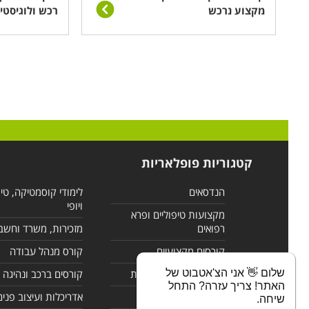
מקצוע נרכש
רכש ולוגיסטי
קטגוריות פופלאריות
הנדסאים
לימודי קוסמטיקה, טי
ויופי
מקצועות טיפוליים ופרא
רפואים
מזכירות, משרד וחשב
קורסים מקצועיים
קורס מנהל עבודה
שלום 👋 אני הצ'אטבוט של
לימודי מחשבים ורשתות
קורסים ברכב ונהיגה
האתר! צריך עזרה? התחל
קורסים בניהול
אדריכלות ועיצוב פנים
שיחה.