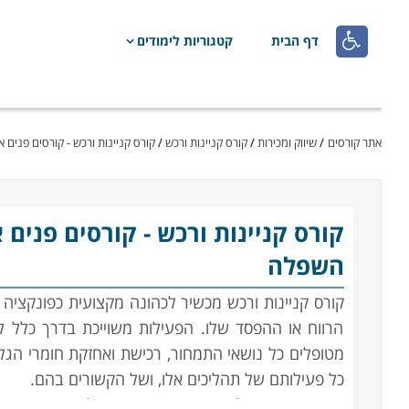

דף הבית
קטגוריות לימודים
אתר קורסים
/
שיווק ומכירות
/
קורס קניינות ורכש
/
קורס קניינות ורכש - קורסים פנים א
קורס קניינות ורכש
- קורסים פנים א
השפלה
קורס קניינות ורכש מכשיר לכהונה מקצועית כפונקציה 
הרווח או ההפסד שלו. הפעילות משוייכת בדרך כלל לח
מטופלים כל נושאי התמחור, רכישת ואחזקת חומרי ה
כל פעילותם של תהליכים אלו, ושל הקשורים בהם.
השרשרת מתחילה בפרסום מכרזים וקבלת הצעות המחי