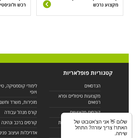
מקצוע נרכש
רכש ולוגיסטי
קטגוריות פופלאריות
הנדסאים
לימודי קוסמטיקה, טי
ויופי
מקצועות טיפוליים ופרא
רפואים
מזכירות, משרד וחשב
קורסים מקצועיים
קורס מנהל עבודה
שלום 👋 אני הצ'אטבוט של
לימודי מחשבים ורשתות
קורסים ברכב ונהיגה
האתר! צריך עזרה? התחל
קורסים בניהול
אדריכלות ועיצוב פנים
שיחה.