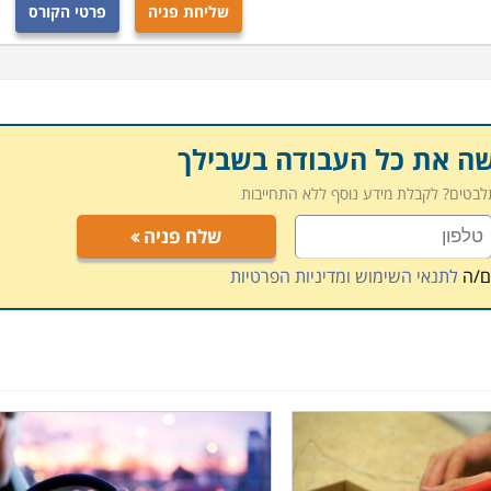
שליחת פניה
פרטי הקורס
מוד באזור המרכז, הצפון והדרום. מכללת מלטש מציעה קורסי
ת מגוון טכנולוגיות מפעילה קורס טכנאי מיגון בראשון לציון.
קטנות תוך התנסות והדגמות על רכבים ומרכזי סימולציה. מכללת
שה את כל העבודה בשבילך
ציון וכפר סבא.
תלבטים? לקבלת מידע נוסף ללא התחייבות
שלח פניה
ם/ה
לתנאי השימוש ומדיניות הפרטיות