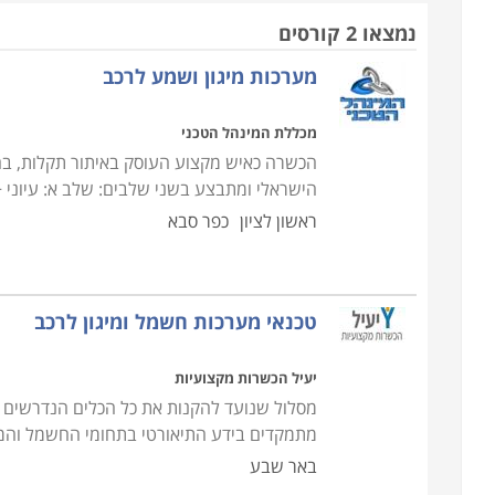
מסלול לימודים של טכנאי מיגון מציע הכשרה מקצועית
נמצאו 2 קורסים
טיפול מיד בתום הקורס. התכנים הנלמדים בקורס הם: 
מערכות מיגון ושמע לרכב
התקנת דיבורית, התקנת כל סוגי מערכות המיגון (אזעקו
מכללת המינהל הטכני
יתרונות קורס טכנאים
הכשרה כאיש מקצוע העוסק באיתור תקלות, בהת
לימודי תואר אקדמי דורשים 3 ש
הישראלי ומתבצע בשני שלבים: שלב א: עיוני
לימודי תעודה או לימודי תואר שני. קורסי טכנאים מ
ראשון לציון
כפר סבא
לאחר סיום הקורס. מסלולי הלימוד של הטכנאים קצרים
להשתלב בשוק העבודה ולמצוא עבודה בוחרים צעירים
תחילת העבודה בתחום הם ממשיכים לרכוש השכלה במ
טכנאי מערכות חשמל ומיגון לרכב
ליהנות מסביבת עבודה יציבה וקבועה לצד שכר הולם.
יעיל הכשרות מקצועיות
דרישות הקבלה לקורס
מסלול שנועד להקנות את כל הכלים הנדרשים לפ
ההרשמה ל
מתמקדים בידע התיאורטי בתחומי החשמל והמי
באר שבע
(לימודי ערב) מקבלים המשתתפים תעודת בוגר קורס.