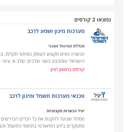
תכנית הלימוד בקורס
מסלול לימודים של טכנאי מיגון מציע הכשרה מקצועית
נמצאו 2 קורסים
טיפול מיד בתום הקורס. התכנים הנלמדים בקורס הם: 
מערכות מיגון ושמע לרכב
התקנת דיבורית, התקנת כל סוגי מערכות המיגון (אזעקו
מכללת המינהל הטכני
יתרונות קורס טכנאים
הכשרה כאיש מקצוע העוסק באיתור תקלות, בהת
לימודי תואר אקדמי דורשים 3 ש
הישראלי ומתבצע בשני שלבים: שלב א: עיוני
לימודי תעודה או לימודי תואר שני. קורסי טכנאים מ
קורסים בראשון לציון
לאחר סיום הקורס. מסלולי הלימוד של הטכנאים קצרים
להשתלב בשוק העבודה ולמצוא עבודה בוחרים צעירים
תחילת העבודה בתחום הם ממשיכים לרכוש השכלה במ
טכנאי מערכות חשמל ומיגון לרכב
ליהנות מסביבת עבודה יציבה וקבועה לצד שכר הולם.
יעיל הכשרות מקצועיות
דרישות הקבלה לקורס
מסלול שנועד להקנות את כל הכלים הנדרשים לפ
ההרשמה ל
מתמקדים בידע התיאורטי בתחומי החשמל והמי