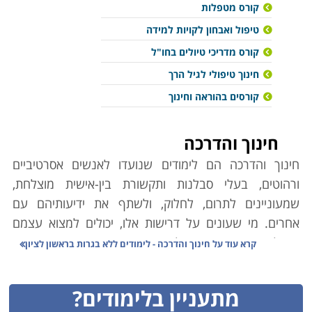
קורס מטפלות
טיפול ואבחון לקויות למידה
קורס מדריכי טיולים בחו"ל
חינוך טיפולי לגיל הרך
קורסים בהוראה וחינוך
חינוך והדרכה
חינוך והדרכה הם לימודים שנועדו לאנשים אסרטיביים
ורהוטים, בעלי סבלנות ותקשורת בין-אישית מוצלחת,
שמעוניינים לתרום, לחלוק, ולשתף את ידיעותיהם עם
אחרים. מי שעונים על דרישות אלו, יכולים למצוא עצמם
בנקל באחד מתחומי הלימוד המוצגים בין הדפים הבאים
קרא עוד על
חינוך והדרכה - לימודים ללא בגרות בראשון לציון
באתר, בהתאם לעניין האישי, לנטיית ליבם ולעומק ההכשרה
אותה הם מעוניינים לרכוש לשם כך. שפע האפשרויות
מתעניין בלימודים?
מאפשר לכל אחד שרוצה בכך למצוא תחום עניין ואפיק