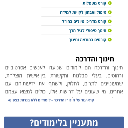
קורס מטפלות
טיפול ואבחון לקויות למידה
קורס מדריכי טיולים בחו"ל
חינוך טיפולי לגיל הרך
קורסים בהוראה וחינוך
חינוך והדרכה
חינוך והדרכה הם לימודים שנועדו לאנשים אסרטיביים
ורהוטים, בעלי סבלנות ותקשורת בין-אישית מוצלחת,
שמעוניינים לתרום, לחלוק, ולשתף את ידיעותיהם עם
אחרים. מי שעונים על דרישות אלו, יכולים למצוא עצמם
בנקל באחד מתחומי הלימוד המוצגים בין הדפים הבאים
קרא עוד על
חינוך והדרכה - לימודים ללא בגרות בצפון
באתר, בהתאם לעניין האישי, לנטיית ליבם ולעומק ההכשרה
אותה הם מעוניינים לרכוש לשם כך. שפע האפשרויות
מתעניין בלימודים?
מאפשר לכל אחד שרוצה בכך למצוא תחום עניין ואפיק