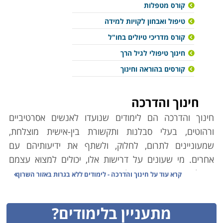
קורס מטפלות
טיפול ואבחון לקויות למידה
קורס מדריכי טיולים בחו"ל
חינוך טיפולי לגיל הרך
קורסים בהוראה וחינוך
חינוך והדרכה
חינוך והדרכה הם לימודים שנועדו לאנשים אסרטיביים
ורהוטים, בעלי סבלנות ותקשורת בין-אישית מוצלחת,
שמעוניינים לתרום, לחלוק, ולשתף את ידיעותיהם עם
אחרים. מי שעונים על דרישות אלו, יכולים למצוא עצמם
בנקל באחד מתחומי הלימוד המוצגים בין הדפים הבאים
קרא עוד על
חינוך והדרכה - לימודים ללא בגרות באזור השרון
באתר, בהתאם לעניין האישי, לנטיית ליבם ולעומק ההכשרה
אותה הם מעוניינים לרכוש לשם כך. שפע האפשרויות
מתעניין בלימודים?
מאפשר לכל אחד שרוצה בכך למצוא תחום עניין ואפיק