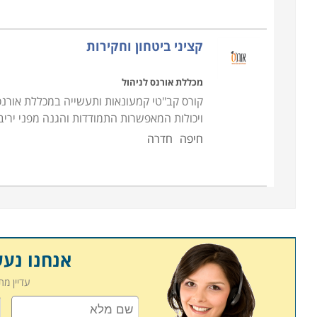
הקורס מתאים לכל אדם המעוניין לעסוק בתחום. יחד
בב
קציני ביטחון וחקירות
מסחריים יכול להיות גם רובאי 02 ומטה
.
קבלת מועמד לקורס מאבטחים, ומיון הסטודנטים לרמ
מכללת אורנס לניהול
קיימים בשוק בכל רגע נתון. יחד עם זאת, אדם המעוני
קורס קב"טי קמעונאות ותעשייה במכללת אורנס 
זאת באופן חופשי
.
ויכולות המאפשרות התמודדות והגנה מפני ירי
חיפה
חדרה
אנחנו נע
עדיין מ