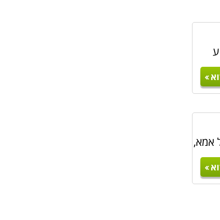
ע
א
 אמא,
א