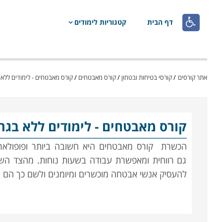

דף הבית
קטגוריות לימודים
אתר קורסים
/
קורסי בטיחות ובטחון
/
קורס מאבטחים
/
קורס מאבטחים - לימודים ללא 
קורס מאבטחים
- לימודים ללא בגר
הכשרת
קורס מאבטחים
היא חשובה ביותר ופופולא
גם רווחית ומאפשרת עבודה בשעות נוחות. מהצד השנ
להעסיק אנשי אבטחה מוכשרים ומיומנים ולשם כך הם 
עבודת המאבטח היא מאתגרת ודורשת רמה גבוהה של ער
מספיקות בלבד ויש צורך בהכשרה איכותית של קורס 