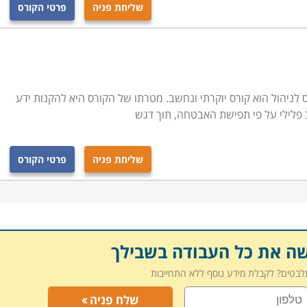
שליחת פניה
פרטי הקורס
 עם זאת ישנם תנאים מקדימים לכל מקצוע. כך למשל, מאבטח
תי ספר נדרש לשירות סדיר בצה"ל ברמת רובאי 03 ומעלה. מאבטח אישים צריך לסיים שירות קרבי בצה"ל, ובמוסדות
ות הלימוד השונות מתבצעת על פי קריטריונים אלה כפי שהם
ין ללמוד קורס ברמה אחרת מאשר הרמה שנקבעה לו, יוכל לעשות
לניהול הוא קורס יוקרתי ונחשב. מטרתו של הקורס היא להקנות ידע
ב פלילי על פי תפישת האבטחה, תוך דגש
שליחת פניה
פרטי הקורס
שה את כל העבודה בשבילך
תלבטים? לקבלת מידע נוסף ללא התחייבות
שלח פניה