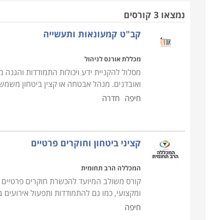
הביטחון והאבטחה; תלמד אותם מגוון רחב של טכניקו
נמצאו 3 קורסים
בתחום זה
.
קב"ט קמעונאות ותעשייה
חשוב להבין כי אבטחה אינה רק ללבוש מדים, לשאת
מכללת אורנס לניהול
ומגוונים בתחום אליהם המאבטח צריך להיות מודע ע
מסלול להקניית ידע ויכולות התמודדות והגנה 
מקצועי נתונה לדברים שונים לחלוטין מאשר האדם הרג
ואובדנים. מנהל אבטחה או קצין ביטחון משמש ב
מנת לזהות ולהגיב בהתאם לאיום ביטחוני פוטנציאלי
חיפה
חדרה
לצייר לעצמו תמונה כללית של הקורה סביבו, להגדיר א
מקומות ומצבים הנושאים פוטנציאל לחריגה, היא יכול
קציני ביטחון וחוקרים פרטיים
יכולת זו כמו גם יכולות נוספות, נלמדות במסגרת ק
למתחילים מיועד בעיקר לעובדים בעבודות כדוגמת אב
המכללה הרב תחומית
באחזקה ושימוש בנשק, ירי במגוון מצבים, יום, לילה, 
קורס משולב המיועד להכשרת חוקרים פרטיים וק
טכניקות מתקדמות, פיתוח ראייה מערכתית, ניתוח מצב, ז
ומקצועי, כמו גם להתמודדות ותפעול אירועים 
חיפה
למי מתאים הקורס