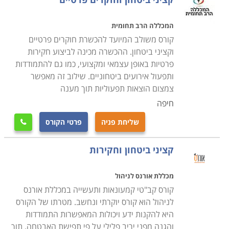
לייצר רמת בטחון מקסימאלית. תשומת ליבו של מאבטח
מקצועי נתונה לדברים שונים לחלוטין מאשר האדם הרגיל
המכללה הרב תחומית
כמו למשל, סימני תקשורת מילולית ולא מילולית. זאת, על
קורס משולב המיועד להכשרת חוקרים פרטיים
מנת לזהות ולהגיב בהתאם לאיום ביטחוני פוטנציאלי טרם
וקציני ביטחון. ההכשרה מכינה לביצוע חקירות
התרחשותו. יכולתו של המאבטח לצפות בסיטואציה כלשהי,
פרטיות באופן עצמאי ומקצועי, כמו גם להתמודדות
ותפעול אירועים ביטחוניים. שילוב זה מאפשר
לצייר לעצמו תמונה כללית של הקורה סביבו, להגדיר את
צמצום הוצאות תפעוליות תוך מענה
הנורמלי מול החריג, ואז לאתר חריגות בפועל, והתנהגויות,
חיפה
מקומות ומצבים הנושאים פוטנציאל לחריגה, היא יכולת
משמעותית היושבת ביסוד ההצלחה בעבודה
.
שליחת פניה
פרטי הקורס

יכולת זו כמו גם יכולות נוספות, נלמדות במסגרת קורס
קציני ביטחון וחקירות
מאבטחים אשר נחלק לשתי רמות: מתחילים ומתקדמים.
מכללת אורנס לניהול
קורס למתחילים מיועד בעיקר לעובדים בעבודות כדוגמת
קורס קב"טי קמעונאות ותעשייה במכללת אורנס
אבטחת מוסדות או קבוצות. במסגרת קורס זה נלמד כל מה
לניהול הוא קורס יוקרתי ונחשב. מטרתו של הקורס
שקשור באחזקה ושימוש בנשק, ירי במגוון מצבים, יום, לילה,
היא להקנות ידע ויכולות המאפשרות התמודדות
ישיבה, כריעה, שכיבה, עמידה ותנועה. בקורס המתקדמים
והגנה מפני יריב פלילי על פי תפישת האבטחה, תוך