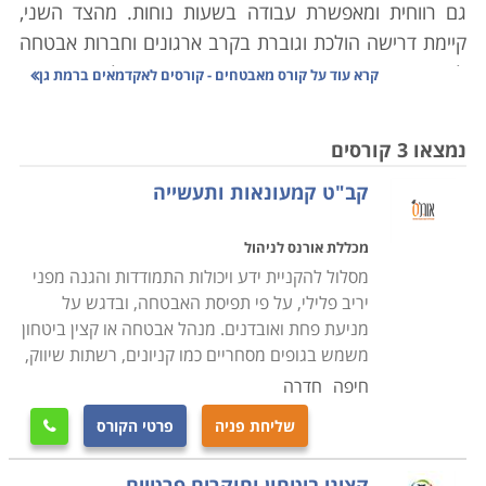
גם רווחית ומאפשרת עבודה בשעות נוחות. מהצד השני,
קיימת דרישה הולכת וגוברת בקרב ארגונים וחברות אבטחה
להעסיק אנשי אבטחה מוכשרים ומיומנים ולשם כך הם
קרא עוד על
קורס מאבטחים - קורסים לאקדמאים ברמת גן
מוכנים לשלם משכורת גבוהה.
נמצאו 3 קורסים
עבודת המאבטח היא מאתגרת ודורשת רמה גבוהה של
קב"ט קמעונאות ותעשייה
ערנות, פיקחות ואינטליגנציה. יחד עם זאת, תכונות אלו אינן
מספיקות בלבד ויש צורך בהכשרה איכותית של קורס
מכללת אורנס לניהול
מאבטחים אשר תאפשר היכרות מעמיקה של הסטודנטים
מסלול להקניית ידע ויכולות התמודדות והגנה מפני
עם עולם הביטחון והאבטחה; תלמד אותם מגוון רחב של
יריב פלילי, על פי תפיסת האבטחה, ובדגש על
טכניקות הדרכה; שיטות עבודה וכן תעמת אותם עם
מניעת פחת ואובדנים. מנהל אבטחה או קצין ביטחון
האתגרים הכרוכים בתחום זה
.
משמש בגופים מסחריים כמו קניונים, רשתות שיווק,
חיפה
חדרה
חשוב להבין כי אבטחה אינה רק ללבוש מדים, לשאת נשק
שליחת פניה
פרטי הקורס

ולבדוק את העוברים ושבים, אלא ישנם אלמנטים רבים
ומגוונים בתחום אליהם המאבטח צריך להיות מודע על מנת
קציני ביטחון וחוקרים פרטיים