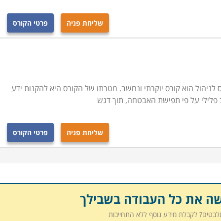
שליחת פניה
פרטי הקורס
 עם זאת ישנם תנאים מקדימים לכל מקצוע. כך למשל, מאבטח
תי ספר נדרש לשירות סדיר בצה"ל ברמת רובאי 03 ומעלה. מאבטח אישים צריך לסיים שירות קרבי בצה"ל, ובמוסדות
ות הלימוד השונות מתבצעת על פי קריטריונים אלה כפי שהם
ין ללמוד קורס ברמה אחרת מאשר הרמה שנקבעה לו, יוכל לעשות
לניהול הוא קורס יוקרתי ונחשב. מטרתו של הקורס היא להקנות ידע
ב פלילי על פי תפישת האבטחה, תוך דגש
שליחת פניה
פרטי הקורס
שה את כל העבודה בשבילך
תלבטים? לקבלת מידע נוסף ללא התחייבות