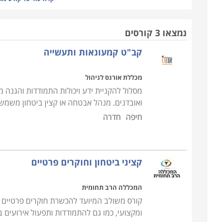
מספיקות בלבד ויש צורך בהכשרה איכותית של קורס 
הביטחון והאבטחה; תלמד אותם מגוון רחב של טכניקו
נמצאו 3 קורסים
בתחום זה
.
קב"ט קמעונאות ותעשייה
חשוב להבין כי אבטחה אינה רק ללבוש מדים, לשאת
מכללת אורנס לניהול
ומגוונים בתחום אליהם המאבטח צריך להיות מודע ע
מסלול להקניית ידע ויכולות התמודדות והגנה 
מקצועי נתונה לדברים שונים לחלוטין מאשר האדם הרג
ואובדנים. מנהל אבטחה או קצין ביטחון משמש ב
מנת לזהות ולהגיב בהתאם לאיום ביטחוני פוטנציאלי
חיפה
חדרה
לצייר לעצמו תמונה כללית של הקורה סביבו, להגדיר א
מקומות ומצבים הנושאים פוטנציאל לחריגה, היא יכול
קציני ביטחון וחוקרים פרטיים
יכולת זו כמו גם יכולות נוספות, נלמדות במסגרת ק
למתחילים מיועד בעיקר לעובדים בעבודות כדוגמת אב
המכללה הרב תחומית
באחזקה ושימוש בנשק, ירי במגוון מצבים, יום, לילה, 
קורס משולב המיועד להכשרת חוקרים פרטיים וק
טכניקות מתקדמות, פיתוח ראייה מערכתית, ניתוח מצב, ז
ומקצועי, כמו גם להתמודדות ותפעול אירועים 