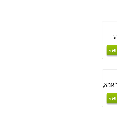
ע
א
 אמא,
א