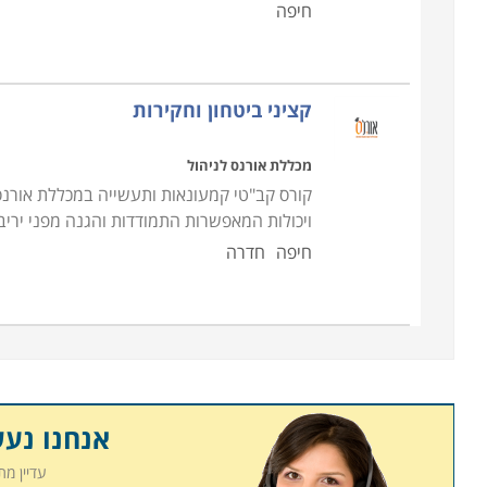
חיפה
למי מתאים הקורס
הקורס מתאים לכל אדם המעוניין לעסוק בתחום. יחד
בב
קציני ביטחון וחקירות
מסחריים יכול להיות גם רובאי 02 ומטה
.
קבלת מועמד לקורס מאבטחים, ומיון הסטודנטים לרמ
מכללת אורנס לניהול
קיימים בשוק בכל רגע נתון. יחד עם זאת, אדם המעוני
קורס קב"טי קמעונאות ותעשייה במכללת אורנס 
זאת באופן חופשי
.
ויכולות המאפשרות התמודדות והגנה מפני ירי
חיפה
חדרה
אנחנו נע
עדיין מ