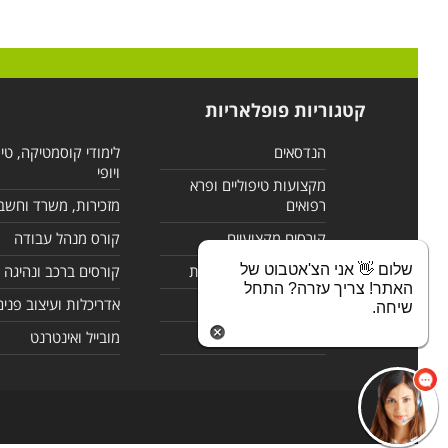
קטגוריות פופלאריות
הנדסאים
לימודי קוסמטיקה, טי
ויופי
מקצועות טיפוליים ופרא
רפואים
מזכירות, משרד וחשב
קורסים מקצועיים
קורס מנהל עבודה
שלום 👋 אני הצ'אטבוט של
לימודי מחשבים ורשתות
קורסים ברכב ונהיגה
האתר! צריך עזרה? התחל
קורסים בניהול
אדריכלות ועיצוב פנים
שיחה.
לימודי שפות
מובייל ואינטרנט