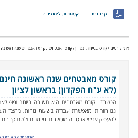

דף הבית
קטגוריות לימודים
אתר קורסים
/
קורסי בטיחות ובטחון
/
קורס מאבטחים
/
קורס מאבטחים שנה ראשונה חי
קורס מאבטחים
שנה ראשונה חינם 
(לא ע"ח הפקדון) בראשון לציון
הכשרת
קורס מאבטחים
היא חשובה ביותר ופופולא
גם רווחית ומאפשרת עבודה בשעות נוחות. מהצד השנ
להעסיק אנשי אבטחה מוכשרים ומיומנים ולשם כך הם 
עבודת המאבטח היא מאתגרת ודורשת רמה גבוהה של ער
קרא עוד על
קורס מא